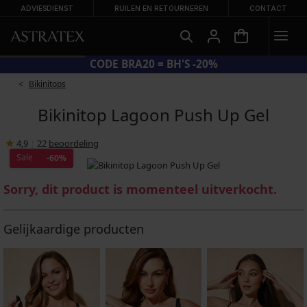
ADVIESDIENST
RUILEN EN RETOURNEREN
CONTACT
CODE BRA20 = BH'S -20%
Bikinitops
Bikinitop Lagoon Push Up Gel
4,9
|
22
beoordeling
Sale
-60%
Sorry, dit product is momenteel uitverkocht.
Gelijkaardige producten