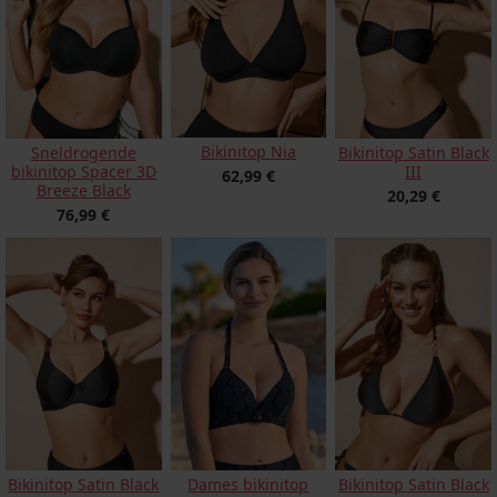
Bikinitop Nia
Sneldrogende
Bikinitop Satin Black
bikinitop Spacer 3D
III
62,99 €
Breeze Black
20,29 €
76,99 €
Bikinitop Satin Black
Bikinitop Satin Black
Dames bikinitop