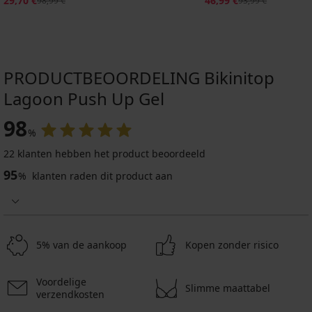
29,70 €
46,99 €
98,99 €
93,99 €
PRODUCTBEOORDELING Bikinitop
Lagoon Push Up Gel
98
%
22 klanten hebben het product beoordeeld
95
%
klanten raden dit product aan
5% van de aankoop
Kopen zonder risico
Voordelige
Slimme maattabel
verzendkosten