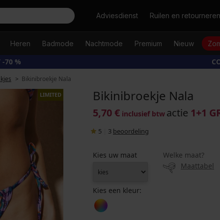
Zoeken
Adviesdienst
Ruilen en retournere
Heren
Badmode
Nachtmode
Premium
Nieuw
Zom
 -70 %
CO
ekjes
Bikinibroekje Nala
Bikinibroekje Nala
LIMITED
5,70 €
actie
1+1 G
inclusief btw
5
|
3
beoordeling
Kies uw maat
Welke maat?
Maattabel
Kies een kleur: