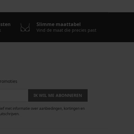
osten
Slimme maattabel
k
Vind de maat die precies past
romoties
IK WIL ME ABONNEREN
rief met informatie over aanbiedingen, kortingen en
uitschrijven.