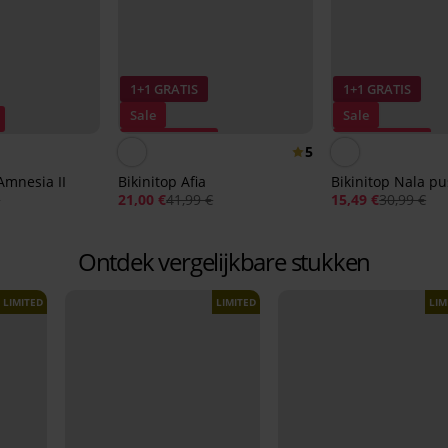
1+1 GRATIS
1+1 GRATIS
Sale
Sale
Korting -50%
Korting -50%
5
Amnesia II
Bikinitop Afia
Bikinitop Nala p
€
21,00 €
41,99 €
15,49 €
30,99 €
Ontdek vergelijkbare stukken
LIMITED
LIMITED
LIM