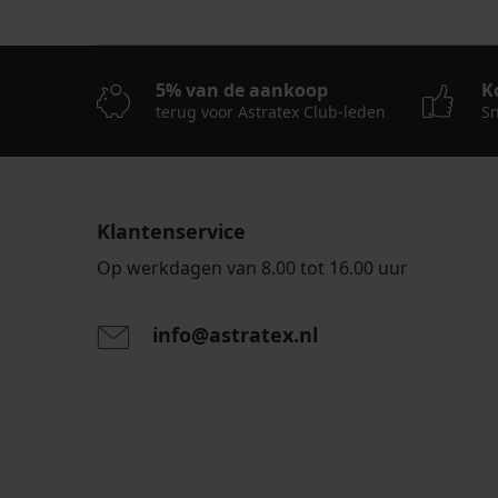
5% van de aankoop
K
terug voor Astratex Club-leden
Sn
Klantenservice
Op werkdagen van 8.00 tot 16.00 uur
info@astratex.nl
Door het invoeren van je e-mailadres ga je akkoord
persoonsgegevens in overeenstemming met de voo
persoonsgegevens
.