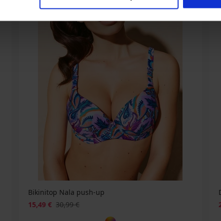
Bikinitop Nala push-up
15,49 €
30,99 €