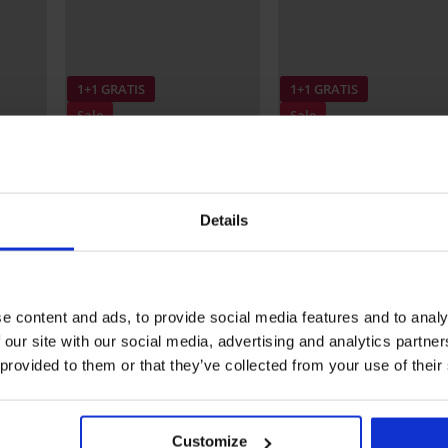
1+1 GRATIS
1+1 GRATIS
Sale
Sale
Korting -70%
Korting -70%
5
4,9
co
Bikinibroekje Delmonico
Bikinibroekje Adjoa
6,60 €
21,99 €
6,30 €
20,99 €
Details
Uit dezelfde collectie
e content and ads, to provide social media features and to analy
 our site with our social media, advertising and analytics partn
 provided to them or that they’ve collected from your use of their
Customize