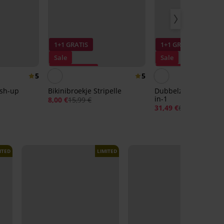
1+1 GRATIS
1+1 GRATIS
Sale
Sale
Korting -50%
Korting -50%
5
5
ush-up
Bikinibroekje Stripelle
Dubbelzijdige bikini
in-1
8,00 €
15,99 €
31,49 €
62,98 €
ITED
LIMITED
LIMITED