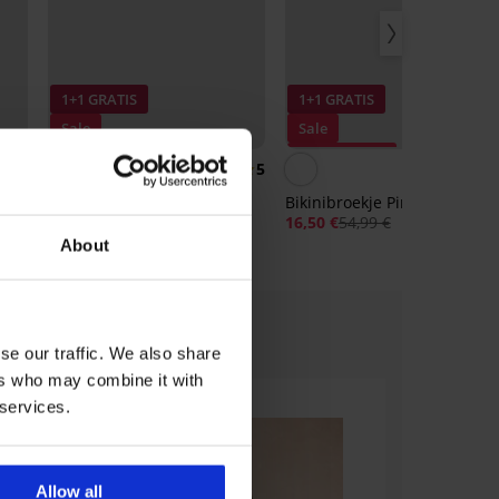
1+1 GRATIS
1+1 GRATIS
Sale
Sale
Korting -70%
Korting -70%
5
5
Bikinibroekje Tasmania
Bikinibroekje Pink Summer II
6,60 €
21,99 €
16,50 €
54,99 €
About
se our traffic. We also share
ers who may combine it with
 services.
Allow all