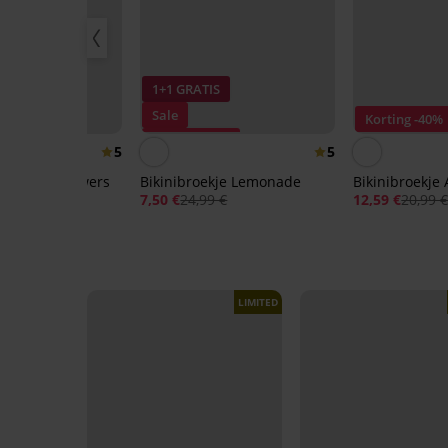
IS
1+1 GRATIS
Sale
Korting -40%
50%
Korting -70%
5
5
kje Shiny Flowers
Bikinibroekje Lemonade
Bikinibroekje 
99 €
7,50 €
24,99 €
12,59 €
20,99 
LIMITED