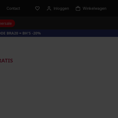
n
Contact
Inloggen
Winkelwagen
ersale
DE BRA20 = BH'S -20%
RATIS