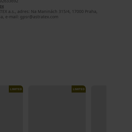
92633692
ex
TEX a.s., adres: Na Maninách 315/4, 17000 Praha,
ia, e-mail: gpsr@astratex.com
LIMITED
LIMITED