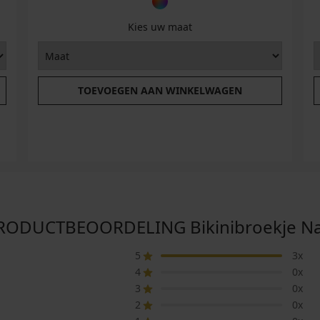
Kies uw maat
TOEVOEGEN AAN WINKELWAGEN
RODUCTBEOORDELING Bikinibroekje Na
5
3x
4
0x
3
0x
2
0x