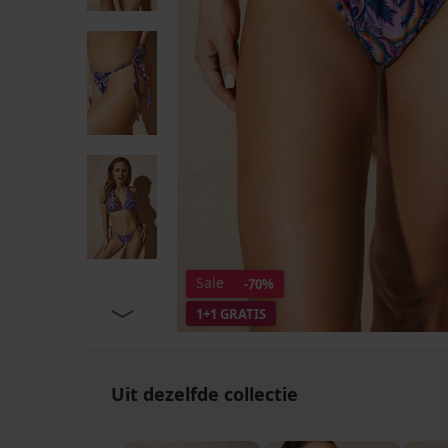
Sale
-70%
1+1 GRATIS
Uit dezelfde collectie