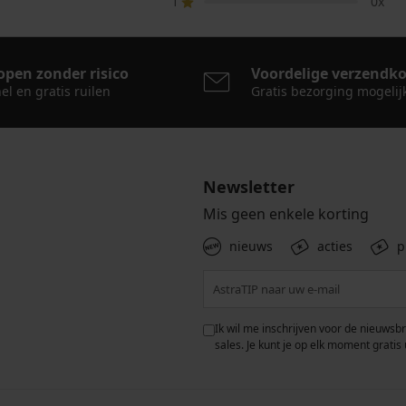
1
0x
open zonder risico
Voordelige verzendk
el en gratis ruilen
Gratis bezorging mogelij
Newsletter
Mis geen enkele korting
nieuws
acties
p
 met de verwerking van
Ik wil me inschrijven voor de nieuwsb
rwaarden voor de
bescherming van
sales. Je kunt je op elk moment gratis 