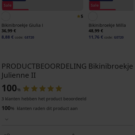
Sale
Sale
Korting -70%
Korting -70%
5
Bikinibroekje Giulia I
Bikinibroekje Milla
36,99 €
48,99 €
8,88 €
11,76 €
code:
GET20
code:
GET20
PRODUCTBEOORDELING Bikinibroekje
Julienne II
100
%
3 klanten hebben het product beoordeeld
100
%
klanten raden dit product aan