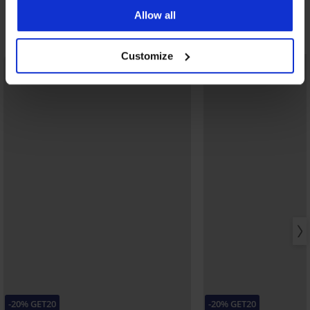
42,39 €
code:
GET20
Allow all
Ontdek vergelijkbare stukken
Customize
LIMITED
-20% GET20
-20% GET20