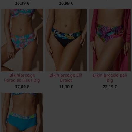
20,99 €
26,39 €
Bikinibroekje
Bikinibroekje Elif
Bikinibroekje Bali
Paradise Fleur Big
Bralet
Big
37,09 €
11,10 €
22,19 €