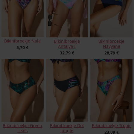
Bikinibroekje Nala
Bikinibroekje
Bikinibroekje
Antalya I
Navyana
5,70 €
32,79 €
28,79 €
Bikinibroekje Dot
Bikinibroekje Tropic
Bikinibroekje Green
Jungle
Leafs
23,09 €