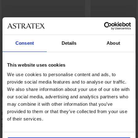
Consent
Details
About
This website uses cookies
We use cookies to personalise content and ads, to
provide social media features and to analyse our traffic.
We also share information about your use of our site with
-20% GET20
-20% GET20
our social media, advertising and analytics partners who
4,9
may combine it with other information that you’ve
provided to them or that they’ve collected from your use
Bh Violeta voorgevormd gladmakend
40,99 €
of their services.
Bh Maia 4D Soft Contr
32,79 €
code:
GET20
voorgevormd
52,99 €