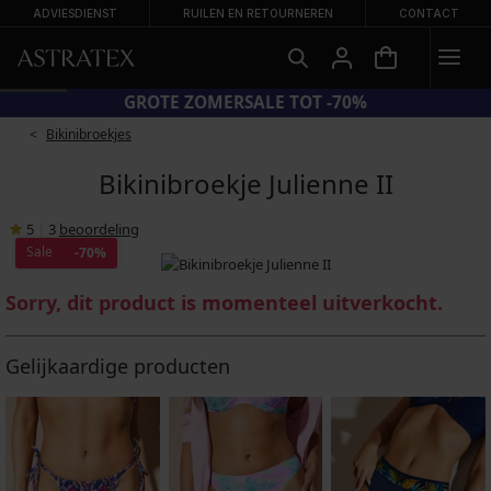
ADVIESDIENST
RUILEN EN RETOURNEREN
CONTACT
GROTE ZOMERSALE TOT -70%
Bikinibroekjes
Bikinibroekje Julienne II
5
|
3
beoordeling
Sale
-70%
Sorry, dit product is momenteel uitverkocht.
Gelijkaardige producten