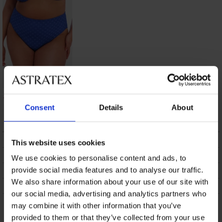
Dames bikinibroekje
Elomi Bazaruto
Consent
Details
About
13,50 €
BESCHRIJVING
This website uses cookies
VERZENDING EN BETALING
We use cookies to personalise content and ads, to
RUILEN
provide social media features and to analyse our traffic.
We also share information about your use of our site with
ONDERHOUD EN WASSEN
our social media, advertising and analytics partners who
may combine it with other information that you’ve
Misschien vindt u dit ook leuk
provided to them or that they’ve collected from your use