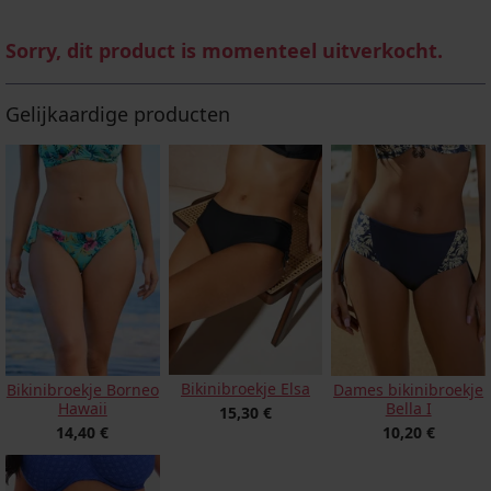
Sorry, dit product is momenteel uitverkocht.
Gelijkaardige producten
Bikinibroekje Elsa
Bikinibroekje Borneo
Dames bikinibroekje
Hawaii
Bella I
15,30 €
14,40 €
10,20 €