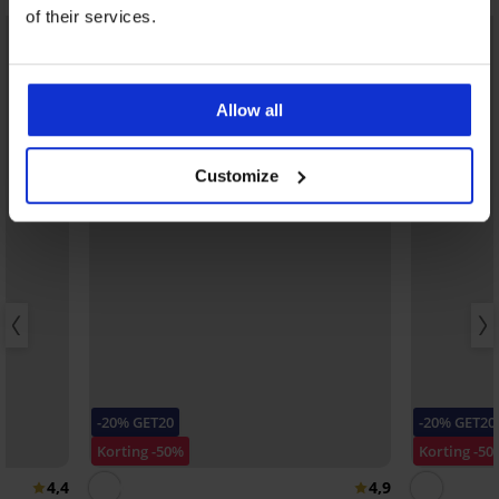
of their services.
Allow all
Customize
-20% GET20
-20% GET20
Korting -50%
Korting -50
4,4
4,9