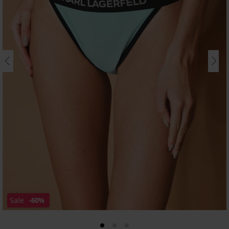
Sale
-60%