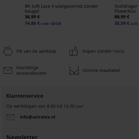
Bh Soft Lace II voorgevormd zonder
Sneldrogend
beugel
Flowerkiss
36,99 €
88,99 €
14,80 €
35,59 €
code:
GET20
code
5% van de aankoop
Kopen zonder risico
Voordelige
Slimme maattabel
verzendkosten
Klantenservice
Op werkdagen van 8.00 tot 16.00 uur
info@astratex.nl
Newsletter