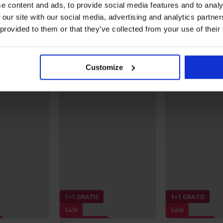
gladmakend
e content and ads, to provide social media features and to analy
Bh Spacer 3D Lady Grace
40,99 €
New
 our site with our social media, advertising and analytics partn
32,79 €
code:
BRA20
62,99 €
 provided to them or that they’ve collected from your use of their
Ontdek vergelijkbare stukken
Customize
LIMITED
LIMITED
1+1 GRATIS
1+1 GRATIS
Sale
Sale
Korting -70%
Korting -70%