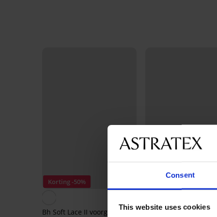
Consent
Korting -50%
Bestseller
4,9
This website uses cookies
Bh Soft Lace II voorgevormd
Bh Simplicity T-Shirt 