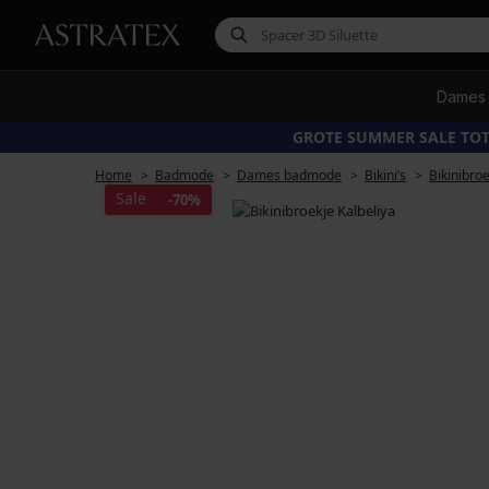
Dames
GROTE SUMMER SALE TOT
Home
Badmode
Dames badmode
Bikini’s
Bikinibro
Sale
-70%