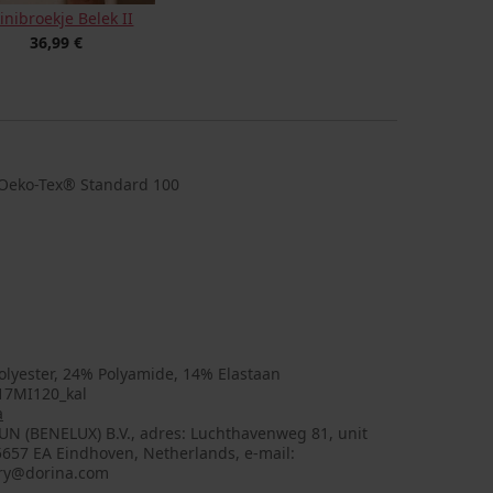
inibroekje Belek II
36,99 €
at Oeko-Tex® Standard 100
olyester, 24% Polyamide, 14% Elastaan
17MI120_kal
a
UN (BENELUX) B.V., adres: Luchthavenweg 81, unit
5657 EA Eindhoven, Netherlands, e-mail:
ry@dorina.com