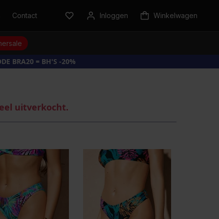
n
Contact
Inloggen
Winkelwagen
ersale
DE BRA20 = BH'S -20%
eel uitverkocht.