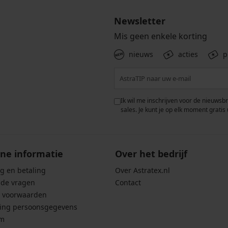
Newsletter
Mis geen enkele korting
nieuws
acties
p
 met de verwerking van
Ik wil me inschrijven voor de nieuwsb
rwaarden voor de
bescherming van
sales. Je kunt je op elk moment gratis 
ne informatie
Over het bedrijf
g en betaling
Over Astratex.nl
lde vragen
Contact
 voorwaarden
ing persoonsgegevens
um