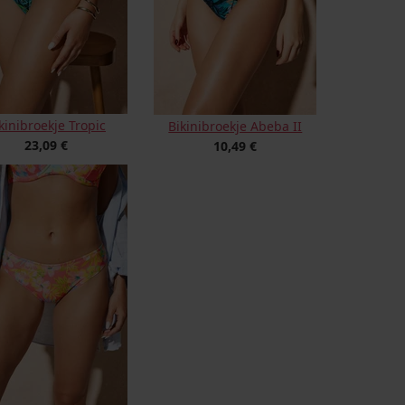
kinibroekje Tropic
Bikinibroekje Abeba II
23,09 €
10,49 €