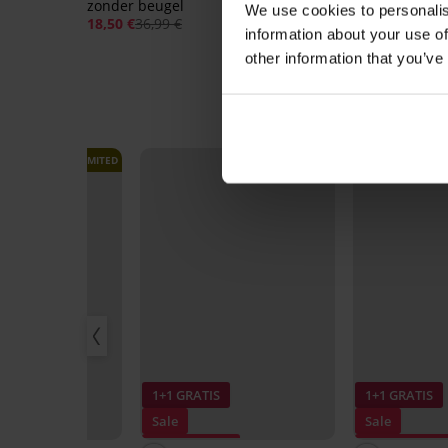
zonder beugel
voorgevormd
We use cookies to personalis
18,50 €
36,99 €
26,99 €
information about your use of
other information that you’ve
LIMITED
LIMITED
IS
1+1 GRATIS
1+1 GRATIS
Sale
Sale
70%
Korting -70%
Korting -70%