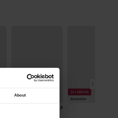
3+1 GRATIS
About
Bestseller
Bestseller
4,9
4,9
4,
Bh DIVA by IVA niet-