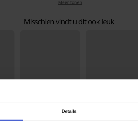
Meer tonen
Misschien vindt u dit ook leuk
Details
Bestseller
-20% BRA20
4,9
5
Bra
Bh Violeta voorgevormd