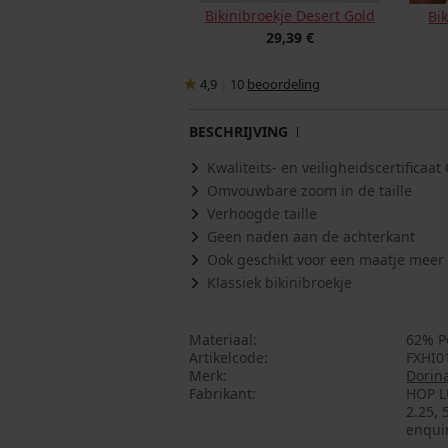
Bikinibroekje Desert Gold
Bik
29,39 €
4,9
|
10
beoordeling
BESCHRIJVING
Kwaliteits- en veiligheidscertifica
Omvouwbare zoom in de taille
Verhoogde taille
Geen naden aan de achterkant
Ook geschikt voor een maatje meer
Klassiek bikinibroekje
Materiaal
62% P
Artikelcode
FXHI0
Merk
Dorin
Fabrikant
HOP L
2.25, 
enqui