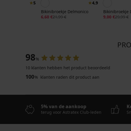
5
4,9
je Sira
Bikinibroekje Delmonico
Bikinibroekje
9 €
6,60 €
21,99 €
9,00 €
29,99 €
PRO
98
%
10 klanten hebben het product beoordeeld
100
%
klanten raden dit product aan
5% van de aankoop
K
terug voor Astratex Club-leden
Sn