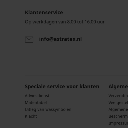
Klantenservice
Op werkdagen van 8.00 tot 16.00 uur
info@astratex.nl
Door het invoeren van je e-mailadres ga je akkoord
persoonsgegevens in overeenstemming met de voo
persoonsgegevens
.
Speciale service voor klanten
Algeme
Adviesdienst
Verzendin
Matentabel
Veelgeste
Uitleg van wassymbolen
Algemene
Klacht
Bescherm
Impress