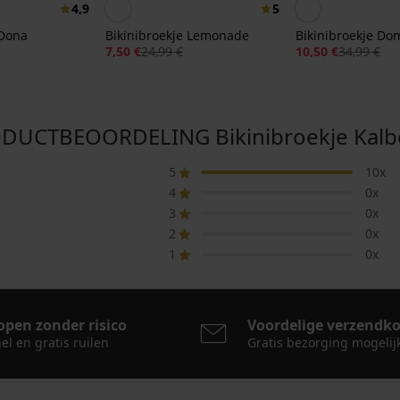
4,9
5
 Dona
Bikinibroekje Lemonade
Bikinibroekje Do
7,50 €
24,99 €
10,50 €
34,99 €
DUCTBEOORDELING Bikinibroekje Kalbe
5
10x
4
0x
3
0x
2
0x
1
0x
open zonder risico
Voordelige verzendk
el en gratis ruilen
Gratis bezorging mogelij