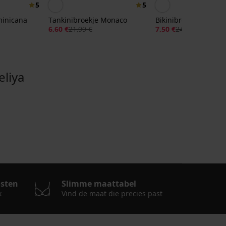
5
5
minicana
Tankinibroekje Monaco
Bikinibroekje Zebu I
6,60 €
21,99 €
7,50 €
24,99 €
liya
osten
Slimme maattabel
k
Vind de maat die precies past