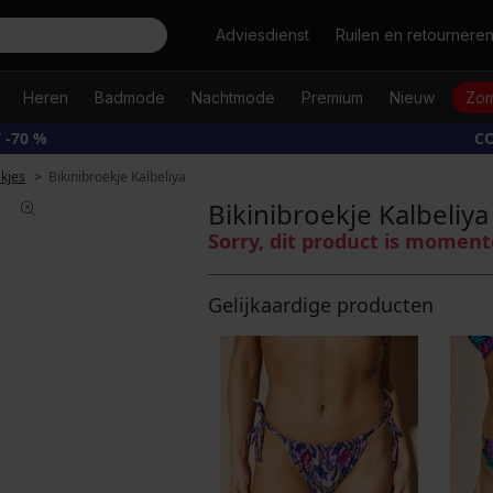
Zoeken
Adviesdienst
Ruilen en retournere
Heren
Badmode
Nachtmode
Premium
Nieuw
Zom
 -70 %
CO
ekjes
Bikinibroekje Kalbeliya
Bikinibroekje Kalbeliya
Sorry, dit product is moment
Gelijkaardige producten