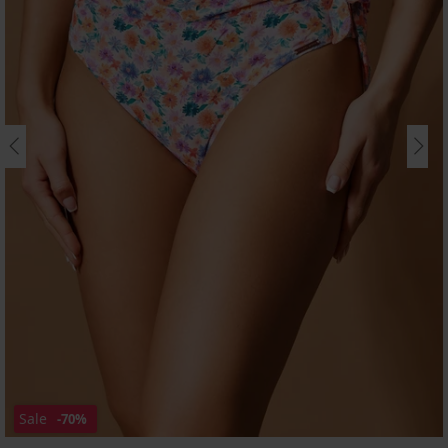
Sale
-70%