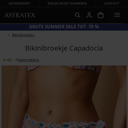
ADVIESDIENST
RUILEN EN RETOURNEREN
CONTACT
20 = BH'S -20%
GROTE SUMM
Bikinibroekjes
Bikinibroekje Capadocia
4,5
|
4
beoordeling