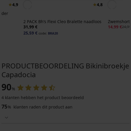
4,9
4,8
onder
2 PACK Bh’s Flexi Cleo Bralette naadloos
Zwemshort
31,99 €
14,99 €
24,99
25,59 €
code:
BRA20
PRODUCTBEOORDELING Bikinibroekje
Capadocia
90
%
4 klanten hebben het product beoordeeld
-20 % BRA20
-20 % BRA20
75
%
klanten raden dit product aan
4,9
4,9
4,9
Wasmandje
voor
2PACK
bh’s