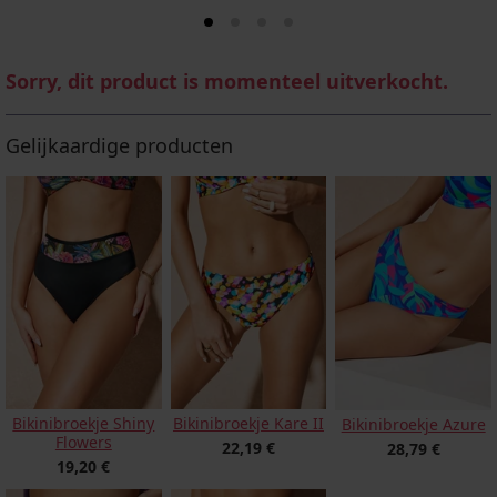
Sorry, dit product is momenteel uitverkocht.
Gelijkaardige producten
Bikinibroekje Shiny
Bikinibroekje Kare II
Bikinibroekje Azure
Flowers
22,19 €
28,79 €
19,20 €