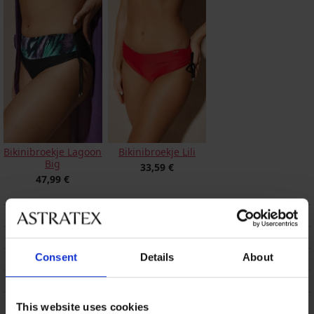
Bikinibroekje Lagoon
Bikinibroekje Lili
Big
33,59 €
47,99 €
BESCHRIJVING
VERZENDING EN BETALING
Consent
Details
About
RUILEN
ONDERHOUD EN WASSEN
This website uses cookies