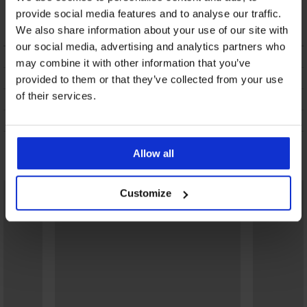
Bikini Sangria II
provide social media features and to analyse our traffic.
21,98 €
We also share information about your use of our site with
our social media, advertising and analytics partners who
BESCHRIJVING
may combine it with other information that you’ve
VERZENDING EN BETALING
provided to them or that they’ve collected from your use
of their services.
RUILEN
ONDERHOUD EN WASSEN
Allow all
Misschien vindt u dit ook leuk
Customize