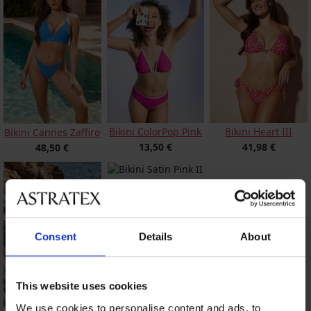
Bikini ColorPop Pink
Bikini Heart III
Bikini Cannes Zaffiro
13,50 €
41,98 €
48,50 €
Bikini Satin Pink II
31,48 €
Consent
Details
About
This website uses cookies
We use cookies to personalise content and ads, to