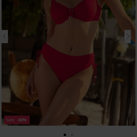
Sale
-60%