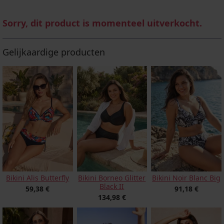
Sorry, dit product is momenteel uitverkocht.
Gelijkaardige producten
Bikini Alis Butterfly
Bikini Borneo Glitter
Bikini Noir Blanc Big
Black II
59,38 €
91,18 €
134,98 €