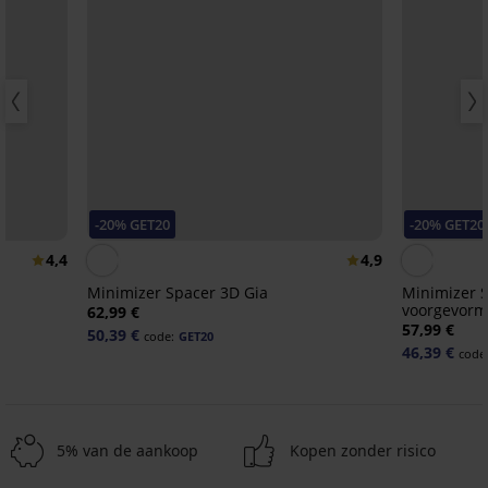
-20% GET20
-20% GET20
4,4
4,9
Minimizer Spacer 3D Gia
Minimizer S
voorgevor
62,99 €
57,99 €
50,39 €
code:
GET20
46,39 €
code
5% van de aankoop
Kopen zonder risico