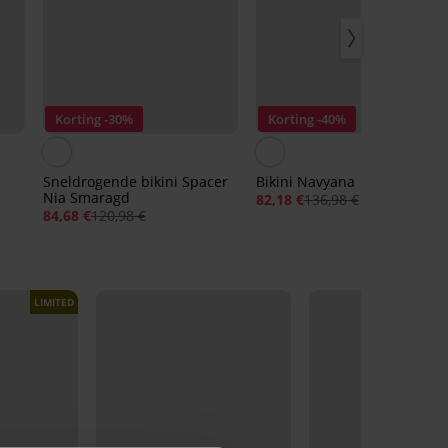
Korting -30%
Korting -40%
Sneldrogende bikini Spacer
Bikini Navyana
Nia Smaragd
82,18 €
136,98 €
84,68 €
120,98 €
LIMITED