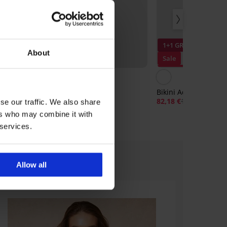
1+1 GRATIS
About
Sale
Korting -40%
ini Spacer
Bikini Imani
Bikini Aquarelle
104,98 €
82,18 €
136,98 €
se our traffic. We also share
ers who may combine it with
 services.
Allow all