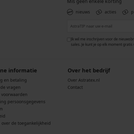
Mis geen enkele korting
nieuws
acties
p
 met de verwerking van
Ik wil me inschrijven voor de nieuwsb
rwaarden voor de
bescherming van
sales. Je kunt je op elk moment gratis 
ne informatie
Over het bedrijf
g en betaling
Over Astratex.nl
lde vragen
Contact
 voorwaarden
ing persoonsgegevens
um
eid
g over de toegankelijkheid