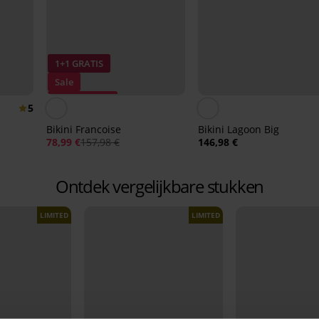
1+1 GRATIS
Sale
Korting -50%
5
Bikini Francoise
Bikini Lagoon Big
78,99 €
157,98 €
146,98 €
Ontdek vergelijkbare stukken
LIMITED
LIMITED