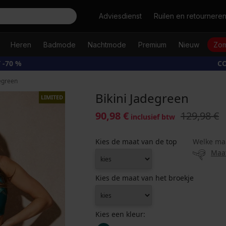
Zoeken
Adviesdienst
Ruilen en retournere
Heren
Badmode
Nachtmode
Premium
Nieuw
Zom
 -70 %
CO
degreen
Bikini Jadegreen
LIMITED
90,98 €
129,98 €
inclusief btw
Kies de maat van de top
Welke ma
Maa
Kies de maat van het broekje
Kies een kleur: