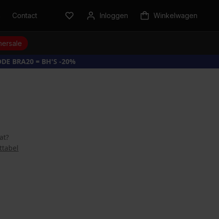
n
Contact
Inloggen
Winkelwagen
ersale
DE BRA20 = BH'S -20%
at?
ttabel