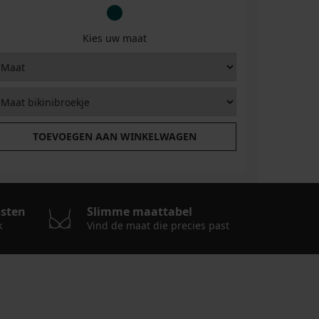
Kies uw maat
T
TOEVOEGEN AAN WINKELWAGEN
osten
Slimme maattabel
k
Vind de maat die precies past