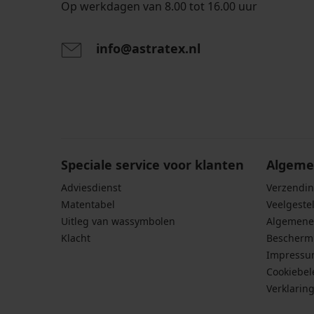
Op werkdagen van 8.00 tot 16.00 uur
info@astratex.nl
Door het invoeren van je e-mailadres ga je akkoord
persoonsgegevens in overeenstemming met de voo
persoonsgegevens
.
Speciale service voor klanten
Algeme
Adviesdienst
Verzendin
Matentabel
Veelgeste
Uitleg van wassymbolen
Algemene
Klacht
Bescherm
Impress
Cookiebel
Verklarin