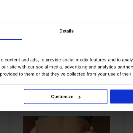
Details
Korting -40%
Korting -30%
awdia I
Bikini Blossun
Sneldrogende bik
Nia Smaragd
 €
88,18 €
146,98 €
e content and ads, to provide social media features and to analy
84,68 €
120,98 €
 our site with our social media, advertising and analytics partn
 provided to them or that they’ve collected from your use of their
Uit dezelfde collectie
Customize