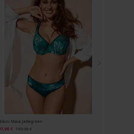
Bikini Maia Jadegreen
Bikinitop 
97,98 €
139,98 €
69,29 €
9