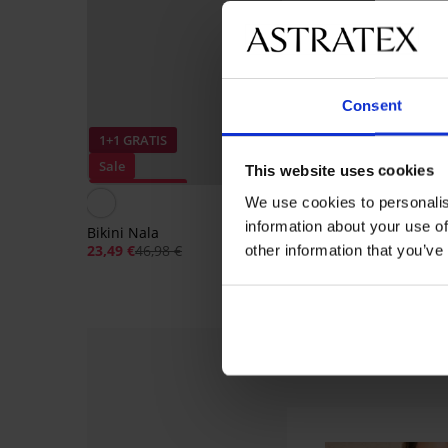
Consent
1+1 GRATIS
1+1 GRATIS
Sale
Sale
This website uses cookies
Korting -50%
Korting -50%
We use cookies to personalis
information about your use of
Bikini Nala
Bikini Nija push-up
23,49 €
46,98 €
24,98 €
49,98 €
other information that you’ve
Sale
Sale
Sale
-50%
-50%
-30%
Sale
Sale
-30%
-70%