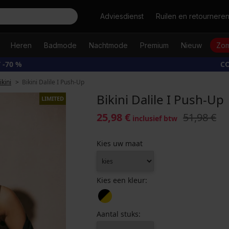
Zoeken
Adviesdienst
Ruilen en retournere
Heren
Badmode
Nachtmode
Premium
Nieuw
Zom
 -70 %
CO
kini
Bikini Dalile I Push-Up
Bikini Dalile I Push-Up
LIMITED
25,98 €
51,98 €
inclusief btw
Kies uw maat
Kies een kleur:
Aantal stuks: