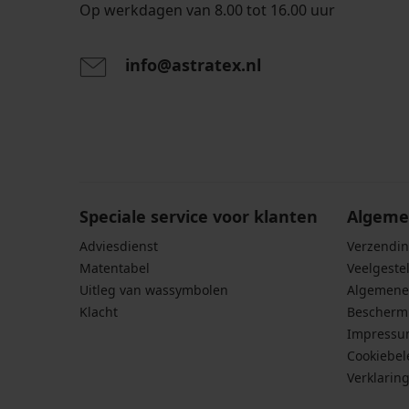
Op werkdagen van 8.00 tot 16.00 uur
info@astratex.nl
Door het invoeren van je e-mailadres ga je akkoord
persoonsgegevens in overeenstemming met de voo
persoonsgegevens
.
Speciale service voor klanten
Algeme
Adviesdienst
Verzendin
Matentabel
Veelgeste
Uitleg van wassymbolen
Algemene
Klacht
Bescherm
Impress
Cookiebel
Verklarin