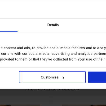
Details
1+1 GRATIS
Sale
Korting -50%
4,9
e content and ads, to provide social media features and to analy
 our site with our social media, advertising and analytics partn
Bikinibroekje Zari
Bikinibroekje Mene I
24,00 €
47,99 €
20,99 €
 provided to them or that they’ve collected from your use of their
Customize
Uit dezelfde collectie