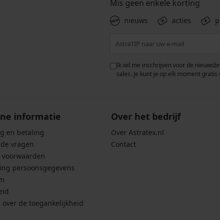
Mis geen enkele korting
nieuws
acties
p
 met de verwerking van
Ik wil me inschrijven voor de nieuwsb
rwaarden voor de
bescherming van
sales. Je kunt je op elk moment gratis 
ne informatie
Over het bedrijf
g en betaling
Over Astratex.nl
lde vragen
Contact
 voorwaarden
ing persoonsgegevens
um
eid
g over de toegankelijkheid