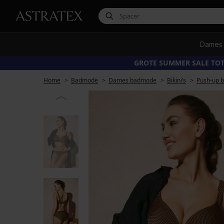
Dames
GROTE SUMMER SALE TOT
Home
Badmode
Dames badmode
Bikini’s
Push-up bi