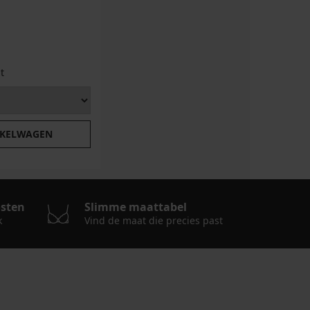
t
NKELWAGEN
osten
Slimme maattabel
k
Vind de maat die precies past