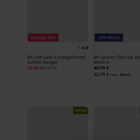
Korting -50%
-20% BRA20
4,9
Bh Soft Lace II voorgevormd
Bh Spacer Flexicup Do
zonder beugel
Mesh II
18,50 €
36,99 €
40,99 €
32,79 €
code:
BRA20
LIMITED