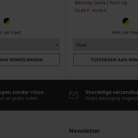
Bikinitop Dalila I Push-Up
15,49 €
30,99 €
es uw maat
Kies uw maa
 AAN WINKELWAGEN
TOEVOEGEN AAN WI
open zonder risico
Voordelige verzendk
el en gratis ruilen
Gratis bezorging mogelij
Newsletter