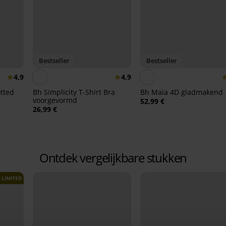
Bestseller
Bestseller
4,9
4,9
tted
Bh Simplicity T-Shirt Bra
Bh Maia 4D gladmakend
voorgevormd
52,99 €
26,99 €
Ontdek vergelijkbare stukken
LIMITED