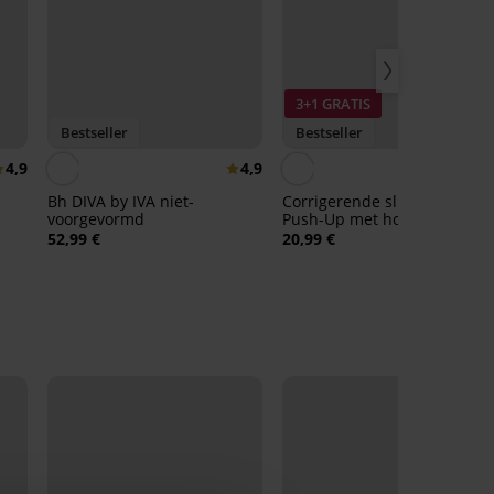
3+1 GRATIS
Bestseller
Bestseller
4,9
4,9
4,
Bh DIVA by IVA niet-
Corrigerende slip Simple
voorgevormd
Push-Up met hoge taille
52,99 €
20,99 €
LIMITED