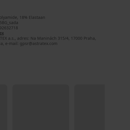
olyamide, 18% Elastaan
5BG_sada
92632718
ex
TEX a.s., adres: Na Maninách 315/4, 17000 Praha,
ia, e-mail: gpsr@astratex.com