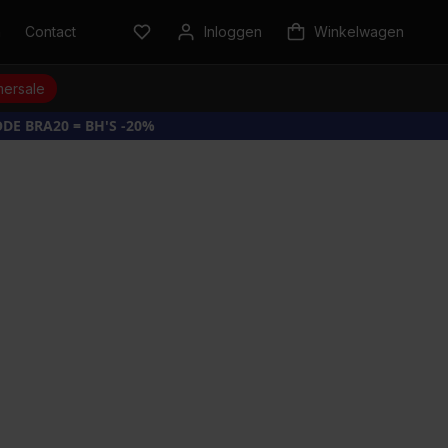
n
Contact
Inloggen
Winkelwagen
ersale
DE BRA20 = BH'S -20%