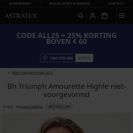
ADVIESDIENST
RUILEN EN RETOURNEREN
CONTACT
CODE ALL25 = 25% KORTING
BOVEN € 60
KOPEN
14
H
17
M
39
V
Niet-voorgevormde bh's
Bh Triumph Amourette Highle niet-
voorgevormd
4,8
|
64
beoordeling
BESTSELLER