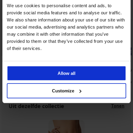
We use cookies to personalise content and ads, to
provide social media features and to analyse our traffic.
We also share information about your use of our site with
our social media, advertising and analytics partners who
may combine it with other information that you’ve
provided to them or that they’ve collected from your use
of their services.
-25% ALL25
-25% ALL25
4,6
4,2
Bh Evolution I niet-voorgevormd
Bh Celine 
Allow all
52,99 €
38,99 €
39,74 €
29,24 €
code:
ALL25
code
Customize
Uit dezelfde collectie
Tonen