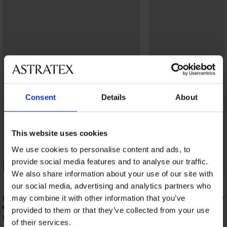
Consent
Details
About
This website uses cookies
We use cookies to personalise content and ads, to
provide social media features and to analyse our traffic.
-20% BRA20
Korting -40%
We also share information about your use of our site with
5
our social media, advertising and analytics partners who
Bh Evia niet-voorgevormd
Bh Ida niet-voorgevor
may combine it with other information that you’ve
62,99 €
40,19 €
66,99 €
provided to them or that they’ve collected from your use
50,39 €
code:
BRA20
of their services.