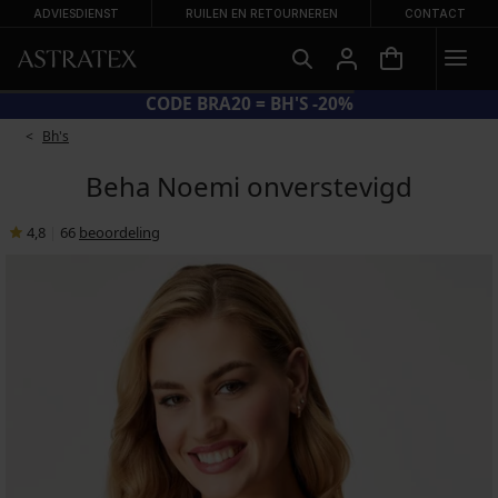
ADVIESDIENST
RUILEN EN RETOURNEREN
CONTACT
CODE BRA20 = BH'S -20%
Bh's
Beha Noemi onverstevigd
4,8
|
66
beoordeling