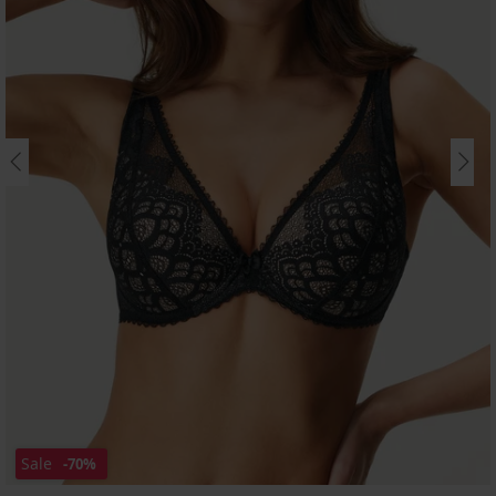
Sale
-70%