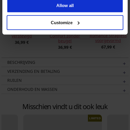
Allow all
Customize
Bh Timeless
Beha Anette
Bh Spacer Soft
Romance Strapless
verstevigd
Comfort zonder
voorgevormd
beugel
36,99 €
67,99 €
36,99 €
BESCHRIJVING
VERZENDING EN BETALING
RUILEN
ONDERHOUD EN WASSEN
Misschien vindt u dit ook leuk
LIMITED