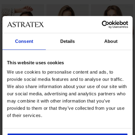
Consent
Details
About
This website uses cookies
Bh Bellinda Perfect
Bh Simplicity T-Shirt
Bh Angelia New
We use cookies to personalise content and ads, to
Soft Bra
Bra voorgevormd
31,79 €
provide social media features and to analyse our traffic.
voorgevormd met
26,99 €
We also share information about your use of our site with
micromodal
24,99 €
our social media, advertising and analytics partners who
may combine it with other information that you’ve
provided to them or that they’ve collected from your use
of their services.