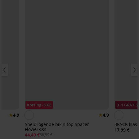
Korting -50%
3+1 GRATIS
4,9
4,9
Sneldrogende bikinitop Spacer
3PACK klass
Flowerkiss
17,99 €
44,49 €
88,99 €