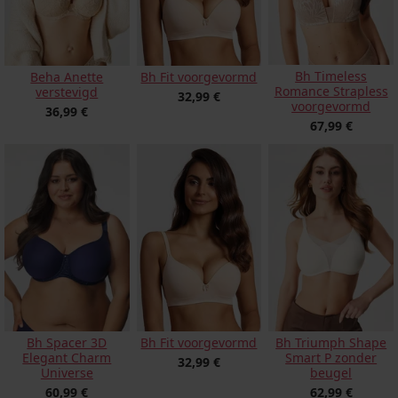
Bh Timeless
Beha Anette
Bh Fit voorgevormd
Romance Strapless
verstevigd
32,99 €
voorgevormd
36,99 €
67,99 €
Bh Spacer 3D
Bh Fit voorgevormd
Bh Triumph Shape
Elegant Charm
Smart P zonder
32,99 €
Universe
beugel
60,99 €
62,99 €