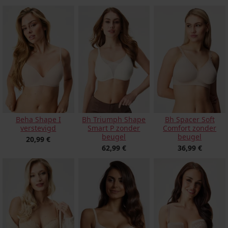
Beha Shape I
Bh Triumph Shape
Bh Spacer Soft
verstevigd
Smart P zonder
Comfort zonder
beugel
beugel
20,99 €
62,99 €
36,99 €