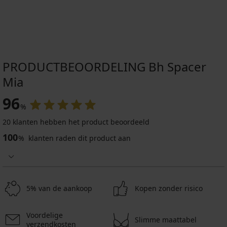
PRODUCTBEOORDELING Bh Spacer
Mia
96
%
20 klanten hebben het product beoordeeld
Sale
-30%
100
%
klanten raden dit product aan
Hemdje
ONLY
Lea
5% van de aankoop
Kopen zonder risico
14,69
€
20,99
Voordelige
€
Slimme maattabel
verzendkosten