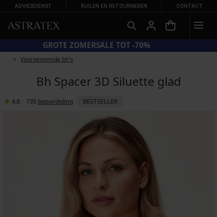
ADVIESDIENST
RUILEN EN RETOURNEREN
CONTACT
CODE GET20 = 20% KORTING BOVEN € 60
GROTE ZOMERSALE TOT -70%
Voorgevormde bh's
Bh Spacer 3D Siluette glad
4,8
|
735
beoordeling
BESTSELLER