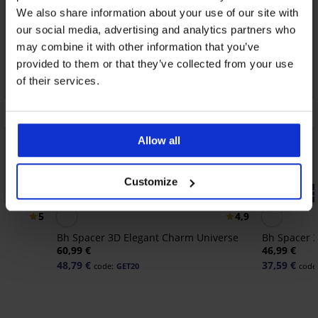
We also share information about your use of our site with
our social media, advertising and analytics partners who
may combine it with other information that you’ve
provided to them or that they’ve collected from your use
of their services.
Allow all
Customize
-20% GET20
-20% GET20
5
4,9
Bh Spacer 3D Elegant Charm Universe
Bh Spacer 
60,99 €
46,99 €
48,79 €
37,59 €
code:
GET20
code