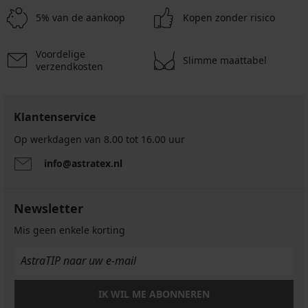
€
€
€
31,79
40,99
Demi
glad
met
Smart
52,99
gladmakend
ADAPT
€
€
€
€
46,99
67,99
5% van de aankoop
voorgevormd
Kopen zonder risico
micro...
€
€
P
voorgevormd
62,99
€
52,99
€
€
zonder
zonder
24,99
52,99
€
36,99
€
beuge...
beugel
€
€
€
Voordelige
55,99
62,99
Slimme maattabel
verzendkosten
€
€
Klantenservice
Op werkdagen van 8.00 tot 16.00 uur
info@astratex.nl
Newsletter
Mis geen enkele korting
IK WIL ME ABONNEREN