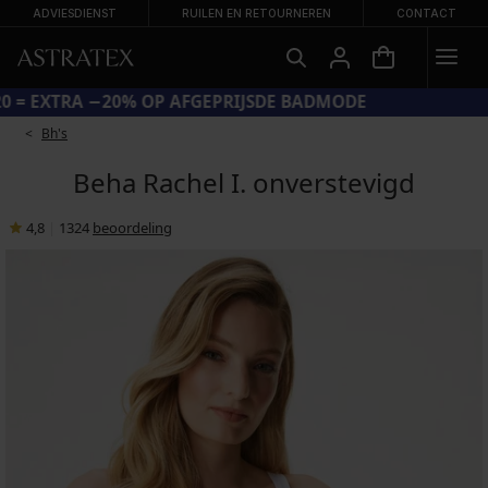
ADVIESDIENST
RUILEN EN RETOURNEREN
CONTACT
CODE SUN20 = EXTRA −20% OP AFGEPRIJSDE BADMODE
Bh's
Beha Rachel I. onverstevigd
4,8
|
1324
beoordeling