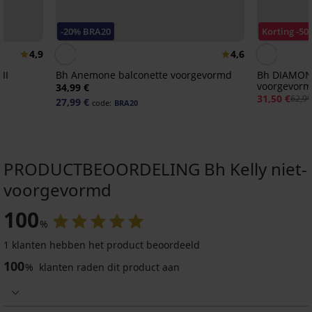
-20% BRA20
Korting -50
4,9
4,6
II
Bh Anemone balconette voorgevormd
Bh DIAMOND
voorgevor
34,99 €
31,50 €
62,99
27,99 €
code:
BRA20
PRODUCTBEOORDELING Bh Kelly niet-
voorgevormd
-20 % BRA20
-20 % BRA20
-30%
-20 % BRA20
-20 % BRA20
100
%
4,8
4,7
4,8
4,8
4,8
4,9
1 klanten hebben het product beoordeeld
100
%
klanten raden dit product aan
Bh
BESTSELLER
Diana
Bh
Beha
Minimizer
niet-
Galla
Bellinda
Beha
Thalia
Alexandra
voorgevormd
niet-
Cotton
Noemi
vormgevende