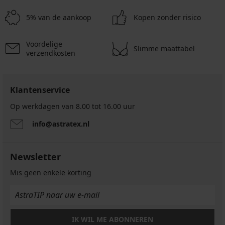
niet-
zonder
voorgevormd
Bra
onverstevigd
beha
voorgevormd
beugels
onverstevigd
36,99
onverstevigd
5% van de aankoop
Kopen zonder risico
37,09
40,99
20,99
20,99
zonder
€
€
€
€
beugel...
€
29,59
52,99
16,79
Voordelige
52,99
16,79
€
€
Slimme maattabel
€
verzendkosten
€
€
code
code
code
BRA20
42,39
BRA20
BRA20
€
code
Klantenservice
BRA20
Op werkdagen van 8.00 tot 16.00 uur
info@astratex.nl
Newsletter
Mis geen enkele korting
IK WIL ME ABONNEREN