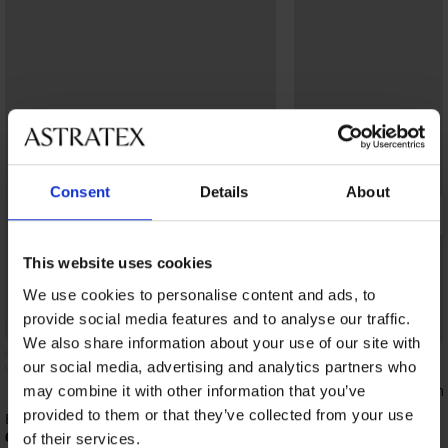
Consent
Details
About
This website uses cookies
We use cookies to personalise content and ads, to
provide social media features and to analyse our traffic.
Bestseller
-20% BRA20
We also share information about your use of our site with
5
our social media, advertising and analytics partners who
Bh Violeta voorgevor
may combine it with other information that you’ve
40,99 €
provided to them or that they’ve collected from your use
Bh Spacer 3D Lady Grace New
32,79 €
code:
BRA20
62,99 €
of their services.