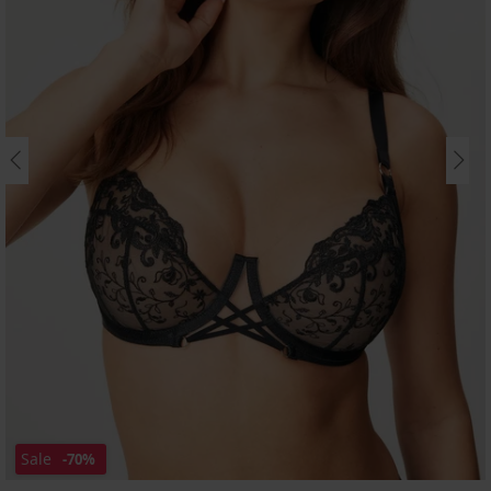
Sale
-70%