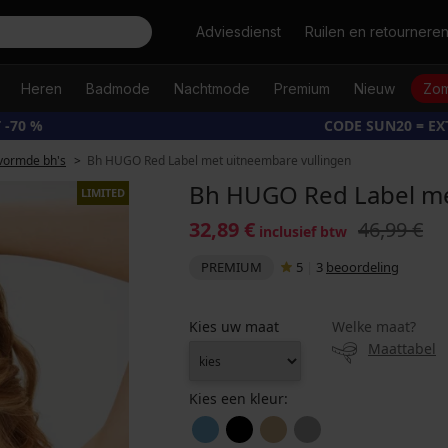
Zoeken
Adviesdienst
Ruilen en retournere
Heren
Badmode
Nachtmode
Premium
Nieuw
Zom
 -70 %
CODE SUN20 = E
vormde bh's
Bh HUGO Red Label met uitneembare vullingen
Bh HUGO Red Label me
LIMITED
32,89 €
46,99 €
inclusief btw
PREMIUM
5
|
3
beoordeling
Kies uw maat
Welke maat?
Maattabel
Kies een kleur: