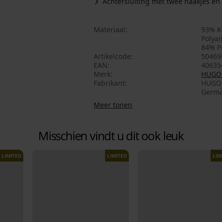
Achtersluiting met twee haakjes en
Materiaal
93% K
Polya
84% P
Artikelcode
50469
EAN
40635
Merk
HUGO
Fabrikant
HUGO BOSS AG , adres
Germa
Meer tonen
Misschien vindt u dit ook leuk
LIMITED
LIMITED
LIM