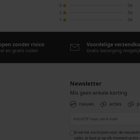
3
0x
2
0x
1
0x
open zonder risico
Voordelige verzendk
el en gratis ruilen
Gratis bezorging mogelij
Newsletter
Mis geen enkele korting
nieuws
acties
p
 met de verwerking van
Ik wil me inschrijven voor de nieuwsb
rwaarden voor de
bescherming van
sales. Je kunt je op elk moment gratis 