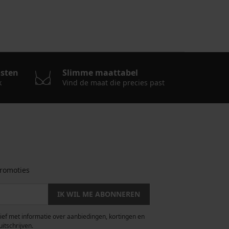
osten
Slimme maattabel
k
Vind de maat die precies past
romoties
IK WIL ME ABONNEREN
rief met informatie over aanbiedingen, kortingen en
uitschrijven.