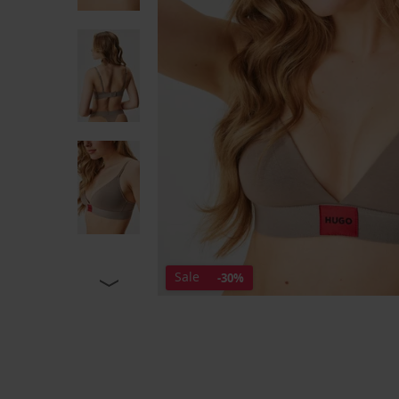
Sale
-30%