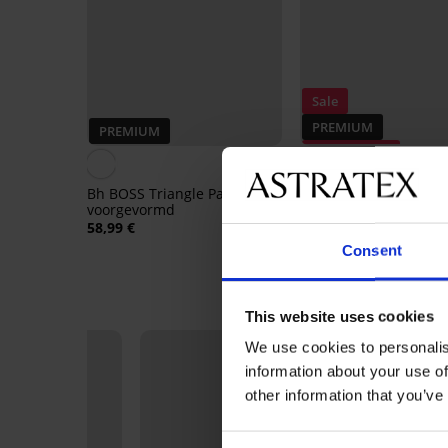
Sale
PREMIUM
PREMIUM
Korting -50%
5
Bh BOSS Triangle Padded CI
Bh HUGO Triangle Pa
voorgevormd
Rib voorgevormd
58,99 €
29,50 €
58,99 €
Consent
This website uses cookies
We use cookies to personalis
information about your use of
other information that you’ve