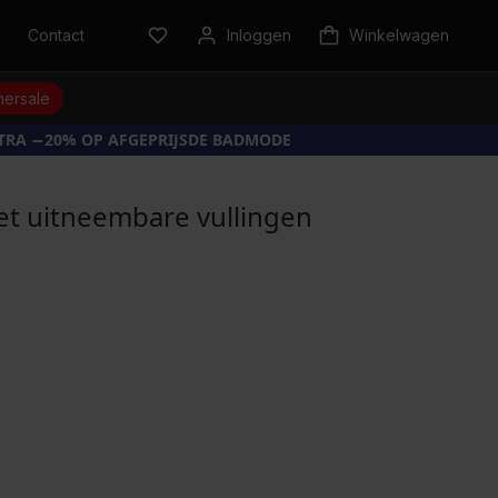
n
Contact
Inloggen
Winkelwagen
ersale
XTRA −20% OP AFGEPRIJSDE BADMODE
t uitneembare vullingen