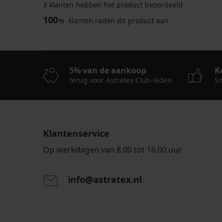
3 klanten hebben het product beoordeeld
-50%
LIMITED
LIMITED
100
%
klanten raden dit product aan
4,7
Bralette
Origins
Beha
PREMIUM
5% van de aankoop
K
Shiny
Lara
terug voor Astratex Club-leden
Sn
Bralette
13,49
bralette
HUGO
€
48,99
ID
26,99
€
voorgevormd
€
56,99
€
Klantenservice
Op werkdagen van 8.00 tot 16.00 uur
info@astratex.nl
Door het invoeren van je e-mailadres ga je akkoord
persoonsgegevens in overeenstemming met de voo