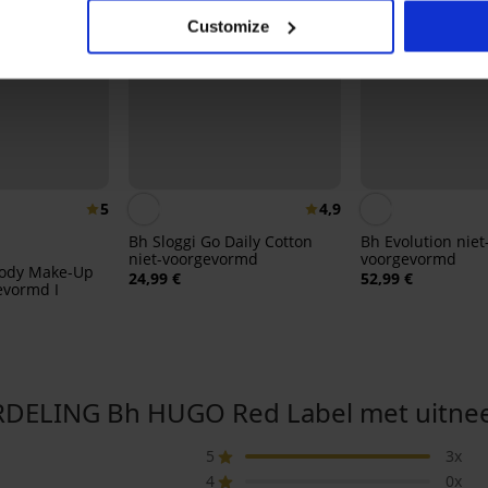
Customize
5
4,9
Bh Sloggi Go Daily Cotton
Bh Evolution niet
niet-voorgevormd
voorgevormd
ody Make-Up
24,99 €
52,99 €
gevormd I
LING Bh HUGO Red Label met uitnee
5
3x
4
0x