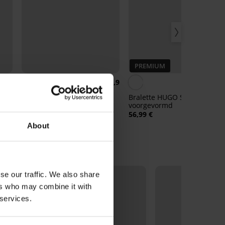
PREMIUM
4,9
on
Bh Pieces Namee Triangle
Bralette HUGO Shadow
are
met uitneembare vullingen
voorgevormd
25,99 €
56,99 €
About
se our traffic. We also share
ers who may combine it with
 services.