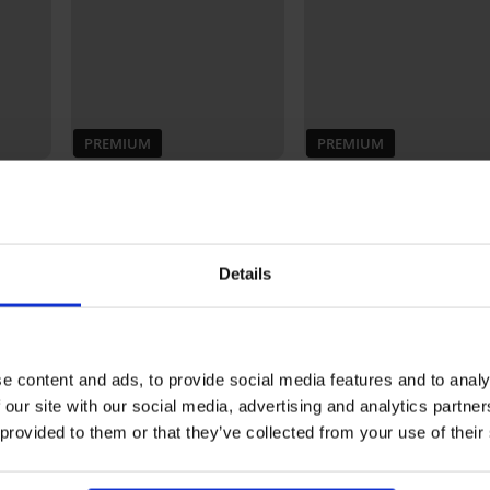
PREMIUM
PREMIUM
ddes
Bh Calvin Klein Icon Cott
Modal Me met uitneemb
Bralette HUGO Triangle RL
vullingen
50,99 €
Lace
Details
55,99 €
Ontdek vergelijkbare stukken
e content and ads, to provide social media features and to analy
 our site with our social media, advertising and analytics partn
 provided to them or that they’ve collected from your use of their