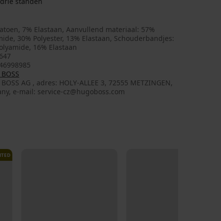
 drie standen
atoen, 7% Elastaan, Aanvullend materiaal: 57%
mide, 30% Polyester, 13% Elastaan, Schouderbandjes:
olyamide, 16% Elastaan
647
46998985
 BOSS
: HOLY-ALLEE 3, 72555 METZINGEN,
ny, e-mail: service-cz@hugoboss.com
ITED
NEW
LIMITED