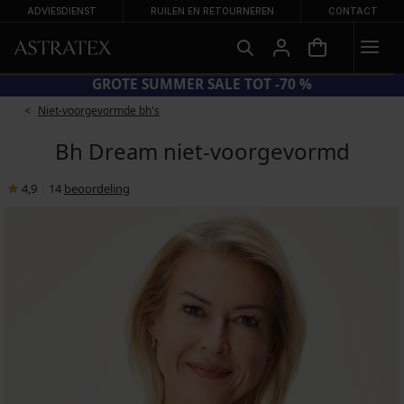
ADVIESDIENST
RUILEN EN RETOURNEREN
CONTACT
CODE BRA20 = BH'S -20%
Niet-voorgevormde bh's
Bh Dream niet-voorgevormd
4,9
|
14
beoordeling