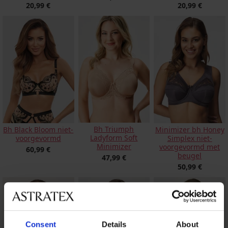
20,99 €
20,99 €
Bh Triumph
Bh Black Bloom niet-
Minimizer bh Honey
Ladyform Soft
voorgevormd
Simplex niet-
Minimizer
voorgevormd met
60,99 €
beugel
47,99 €
50,99 €
Consent
Details
About