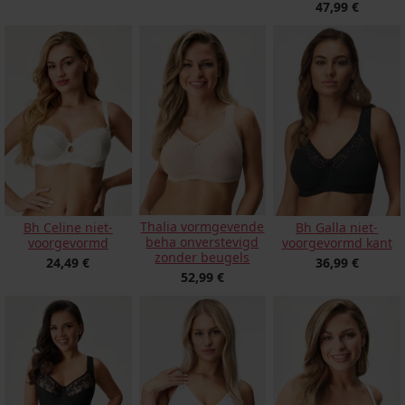
47,99 €
Thalia vormgevende
Bh Celine niet-
Bh Galla niet-
beha onverstevigd
voorgevormd
voorgevormd kant
zonder beugels
24,49 €
36,99 €
52,99 €