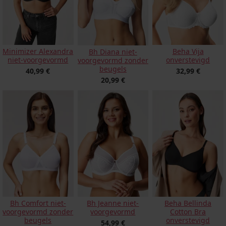
Minimizer Alexandra
Beha Vija
Bh Diana niet-
niet-voorgevormd
onverstevigd
voorgevormd zonder
beugels
40,99 €
32,99 €
20,99 €
Bh Comfort niet-
Bh Jeanne niet-
Beha Bellinda
voorgevormd zonder
voorgevormd
Cotton Bra
beugels
onverstevigd
54,99 €