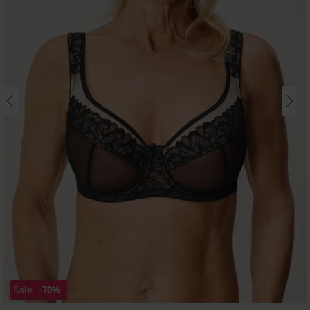
Sale
-70%