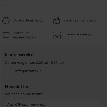
5
4,9
Wasmandje
voor
bh’s
2PACK
Astratex
5% van de aankoop
Kopen zonder risico
katoenen
9,89
onderhemden
€
Maren
Voordelige
7,91
23,79
Slimme maattabel
verzendkosten
€
€
code
27,19
BRA20
€
Klantenservice
Op werkdagen van 8.00 tot 16.00 uur
info@astratex.nl
Newsletter
Mis geen enkele korting