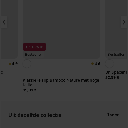
3+1 GRATIS
Bestseller
Bestseller
4,9
4,6
md
B
52,99 €
Klassieke slip Bamboo Nature met hoge
taille
19,99 €
Uit dezelfde collectie
Tonen