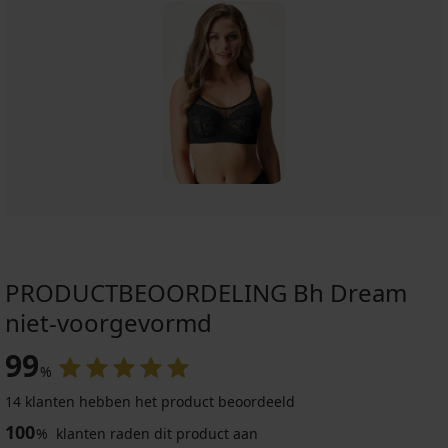
PRODUCTBEOORDELING Bh Dream
niet-voorgevormd
99
%
14 klanten hebben het product beoordeeld
-13%
-20 % BRA20
100
%
klanten raden dit product aan