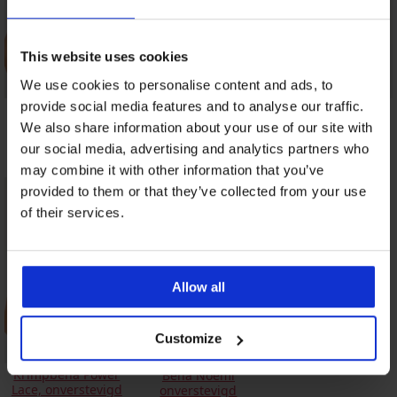
This website uses cookies
We use cookies to personalise content and ads, to
provide social media features and to analyse our traffic.
Bh Triumph
Bh Luisse niet-
Bh Bellinda
Essential Minimizer
voorgevormd
Microfibre Support
We also share information about your use of our site with
niet-voorgevormd
50,99 €
60,99 €
our social media, advertising and analytics partners who
20,99 €
may combine it with other information that you’ve
provided to them or that they’ve collected from your use
of their services.
Allow all
Customize
Krimpbeha Power
Beha Noemi
Lace, onverstevigd
onverstevigd