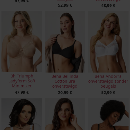
57,99 €
52,99 €
48,99 €
Bh Triumph
Beha Bellinda
Beha Andorra
Ladyform Soft
Cotton Bra
onverstevigd zonder
Minimizer
onverstevigd
beugels
47,99 €
20,99 €
52,99 €