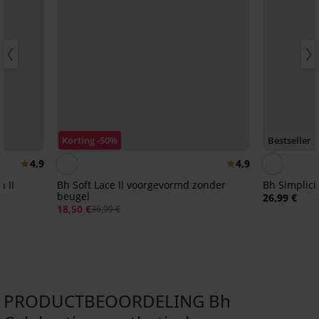
Korting -50%
Bestseller
4,9
4,9
 II
Bh Soft Lace II voorgevormd zonder
Bh Simplici
beugel
26,99 €
18,50 €
36,99 €
PRODUCTBEOORDELING Bh