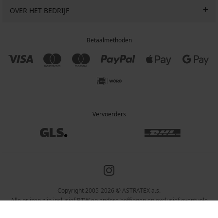
OVER HET BEDRIJF
Betaalmethoden
Vervoerders
Copyright 2005-2026 © ASTRATEX a.s.
Alle prijzen zijn inclusief BTW en andere heffingen en exclusief eventuele
verzendkosten en servicekosten.