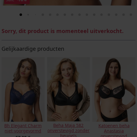
Sorry, dit product is momenteel uitverkocht.
Gelijkaardige producten
Beha Maja 582
Bh Elegant Charm
Katoenen beha
onverstevigd zonder
niet-voorgevormd
Anastasia
beugels
onverstevigd