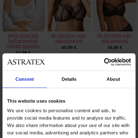
Beha Nina 583
Bh Paradise niet-
Bh Michelle niet-
halfverstevigd
voorgevormd
voorgevormd
zonder beugels
60,99 €
56,99 €
52,99 €
Consent
Details
About
This website uses cookies
We use cookies to personalise content and ads, to
provide social media features and to analyse our traffic.
We also share information about your use of our site with
Beha Anežka 579
onverstevigd zonder
our social media, advertising and analytics partners who
beugels