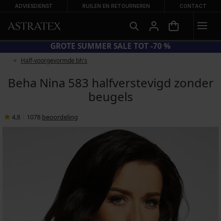
ADVIESDIENST
RUILEN EN RETOURNEREN
CONTACT
CODE BRA20 = BH'S -20%
Half-voorgevormde bh's
Beha Nina 583 halfverstevigd zonder
beugels
4,8
|
1078
beoordeling