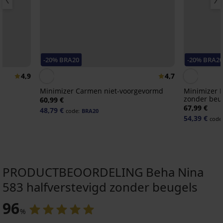
-20% BRA20
-20% BRA2
4,9
4,7
Minimizer Carmen niet-voorgevormd
Minimizer M
zonder beu
60,99 €
67,99 €
48,79 €
code:
BRA20
54,39 €
code
PRODUCTBEOORDELING Beha Nina
583 halfverstevigd zonder beugels
-20 % BRA20
96
%
4,8
4,7