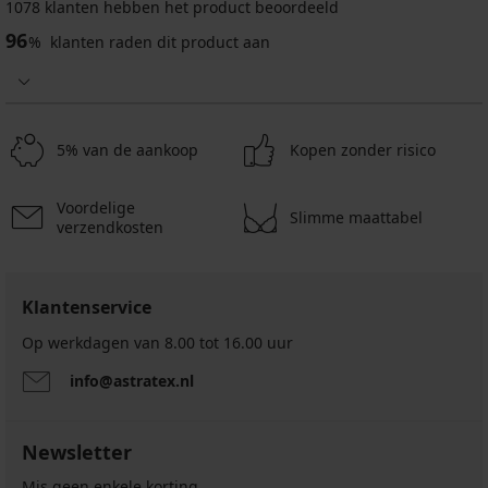
1078 klanten hebben het product beoordeeld
96
%
klanten raden dit product aan
Beha
BESTSELLER
Danuta
Beha
578
Vija
onverstevigd
onverstevigd
zonder
5% van de aankoop
Kopen zonder risico
beugels
32,99
44,99
€
€
Voordelige
Slimme maattabel
verzendkosten
35,99
€
code
BRA20
Klantenservice
Op werkdagen van 8.00 tot 16.00 uur
info@astratex.nl
Newsletter
Mis geen enkele korting