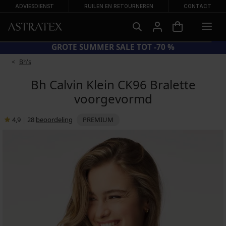
ADVIESDIENST
RUILEN EN RETOURNEREN
CONTACT
'S -20%
GROTE SUMMER SALE
Bh's
Bh Calvin Klein CK96 Bralette
voorgevormd
4,9
|
28
beoordeling
PREMIUM