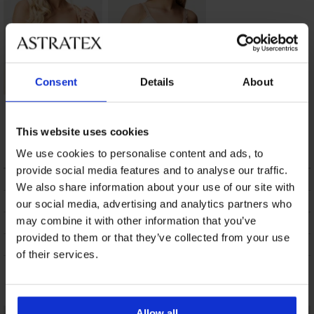
Consent
Details
About
Beha Anette
Bh Spacer Soft
verstevigd
Comfort zonder
beugel
36,99 €
This website uses cookies
36,99 €
We use cookies to personalise content and ads, to
provide social media features and to analyse our traffic.
BESCHRIJVING
We also share information about your use of our site with
VERZENDING EN BETALING
our social media, advertising and analytics partners who
may combine it with other information that you’ve
RUILEN
provided to them or that they’ve collected from your use
ONDERHOUD EN WASSEN
of their services.
Misschien vindt u dit ook leuk
Allow all