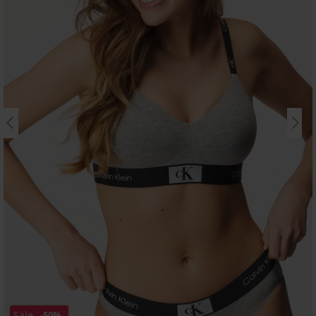
Sale
-50%