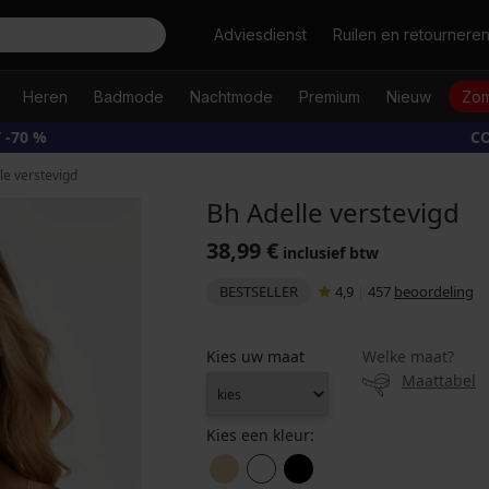
Zoeken
Adviesdienst
Ruilen en retournere
Heren
Badmode
Nachtmode
Premium
Nieuw
Zom
 -70 %
CO
le verstevigd
Bh Adelle verstevigd
38,99 €
inclusief btw
BESTSELLER
4,9
|
457
beoordeling
Kies uw maat
Welke maat?
Maattabel
Kies een kleur: