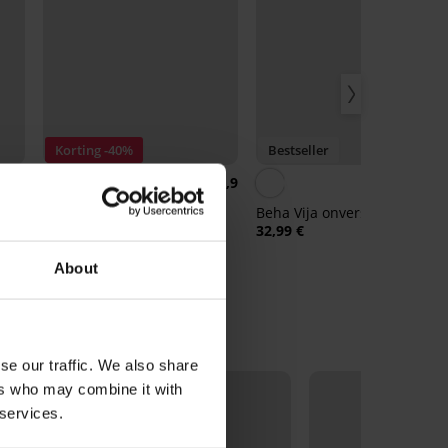
Korting -40%
Bestseller
4,9
4,9
4,
Bh Angelia New
Beha Vija onverstevigd
31,79 €
52,99 €
32,99 €
About
se our traffic. We also share
ers who may combine it with
 services.