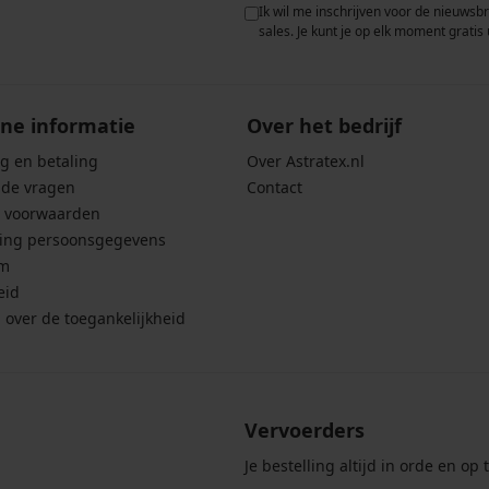
 met de verwerking van
Ik wil me inschrijven voor de nieuwsb
rwaarden voor de
bescherming van
sales. Je kunt je op elk moment gratis 
ne informatie
Over het bedrijf
g en betaling
Over Astratex.nl
lde vragen
Contact
 voorwaarden
ing persoonsgegevens
um
eid
g over de toegankelijkheid
Vervoerders
Je bestelling altijd in orde en op t