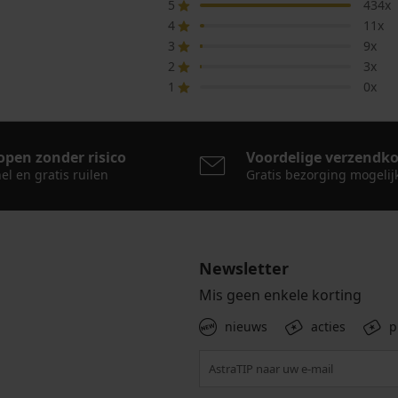
5
434x
4
11x
3
9x
2
3x
1
0x
open zonder risico
Voordelige verzendk
el en gratis ruilen
Gratis bezorging mogelij
Newsletter
Mis geen enkele korting
nieuws
acties
p