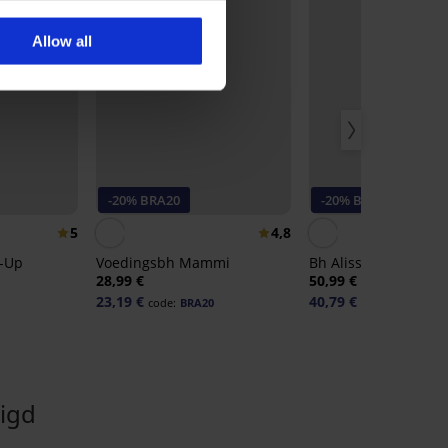
Allow all
-20% BRA20
-20% BRA20
5
4,8
h-Up
Voedingsbh Mammi
Bh Alissa Push-Up
28,99 €
50,99 €
23,19 €
40,79 €
code:
BRA20
code:
BRA20
igd