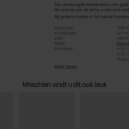
Een verstevigde Adelle-beha met gladde
De omtrek van de beha is versierd met
Bij grotere maten is het aantal haakjes 
Materiaal
76% P
Artikelcode
D171
EAN
48947
Merk
Dorin
Fabrikant
HOP L
2.25, 
enqui
Meer tonen
Misschien vindt u dit ook leuk