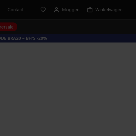
n
Contact
Inloggen
Winkelwagen
ersale
DE BRA20 = BH'S -20%