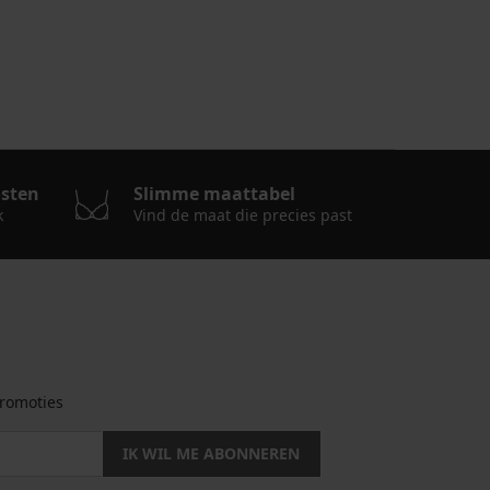
osten
Slimme maattabel
k
Vind de maat die precies past
romoties
IK WIL ME ABONNEREN