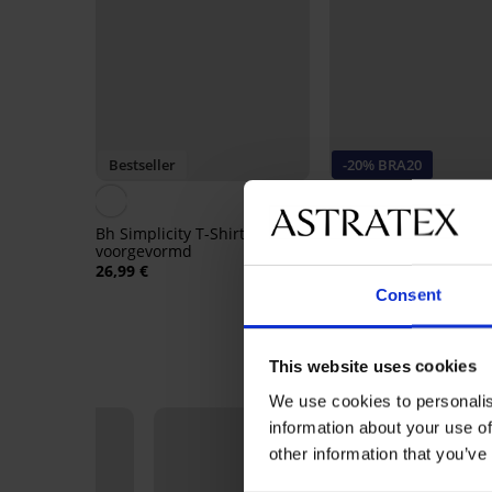
Bestseller
-20% BRA20
4,9
Bh Simplicity T-Shirt Bra
Bh Spacer 3D Giana
voorgevormd
voorgevormd
26,99 €
40,99 €
32,79 €
Consent
code:
BRA20
This website uses cookies
We use cookies to personalis
information about your use of
other information that you’ve