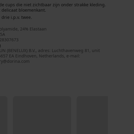
 cups die niet zichtbaar zijn onder strakke kleding.
 delicaat bloemenkant.
drie i.p.v. twee.
olyamide, 24% Elastaan
65A
28307673
a
UN (BENELUX) B.V., adres: Luchthavenweg 81, unit
5657 EA Eindhoven, Netherlands, e-mail:
ry@dorina.com