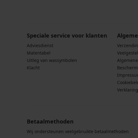
Door het invoeren van je e-mailadres ga je akkoord
persoonsgegevens in overeenstemming met de voo
persoonsgegevens
.
Speciale service voor klanten
Algeme
Adviesdienst
Verzendin
Matentabel
Veelgeste
Uitleg van wassymbolen
Algemene
Klacht
Bescherm
Impress
Cookiebel
Verklarin
Betaalmethoden
Wij ondersteunen veelgebruikte betaalmethoden