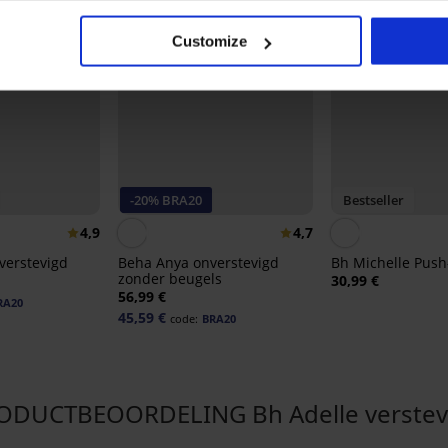
Customize
-20% BRA20
Bestseller
4,9
4,7
verstevigd
Beha Anya onverstevigd
Bh Michelle Pus
zonder beugels
30,99 €
56,99 €
RA20
45,59 €
code:
BRA20
ODUCTBEOORDELING Bh Adelle verstev