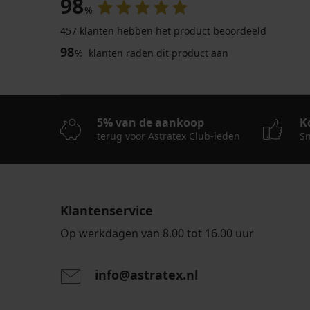
98
%
457 klanten hebben het product beoordeeld
-20 % BRA20
-20 % BRA20
98
%
klanten raden dit product aan
4,8
4,9
Bh
Bh
5% van de aankoop
K
Marte
Spacer
terug voor Astratex Club-leden
Sn
verstevigd
3D
Charming
60,99
voorgevormd
€
46,99
48,79
€
€
Klantenservice
37,59
code
€
BRA20
Op werkdagen van 8.00 tot 16.00 uur
code
BRA20
info@astratex.nl