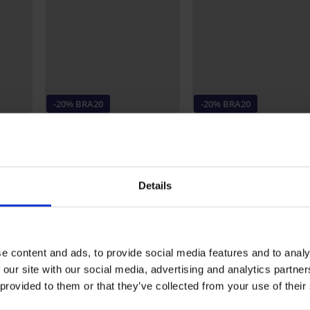
-20% BRA20
-20% BRA20
5
4,9
Bh Spacer 3D Charming
voorgevormd
Bh Carmen Basic
46,99 €
voorgevormd
37,59 €
Details
code:
BRA20
34,99 €
27,99 €
code:
BRA20
Ontdek vergelijkbare stukken
e content and ads, to provide social media features and to analy
 our site with our social media, advertising and analytics partn
 provided to them or that they’ve collected from your use of their