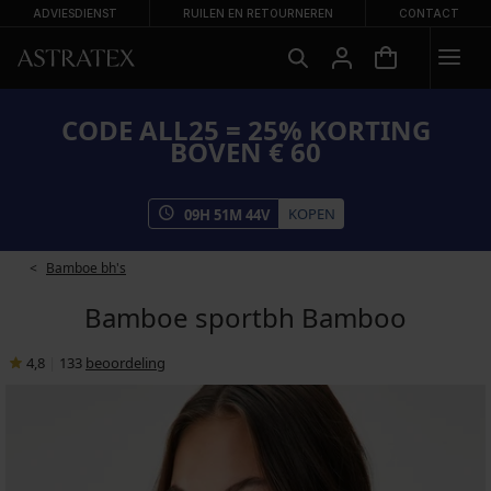
ADVIESDIENST
RUILEN EN RETOURNEREN
CONTACT
CODE ALL25 = 25% KORTING
BOVEN € 60
KOPEN
09
H
51
M
44
V
Bamboe bh's
Bamboe sportbh Bamboo
4,8
|
133
beoordeling