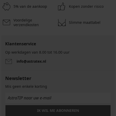
Klassieke
5% van de aankoop
Kopen zonder risico
slip
Laser
II
Voordelige
8,09
Slimme maattabel
verzendkosten
€
actie
3+1
GRATIS
Klantenservice
6,07
Op werkdagen van 8.00 tot 16.00 uur
€
code
info@astratex.nl
ALL25
Newsletter
Mis geen enkele korting
IK WIL ME ABONNEREN