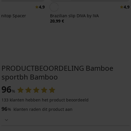
4,9
4,9
initop Spacer
Brazilian slip DIVA by IVA
20,99 €
PRODUCTBEOORDELING Bamboe
sportbh Bamboo
96
%
3+1 GRATIS
133 klanten hebben het product beoordeeld
-25 % ALL25
96
%
klanten raden dit product aan
4,7