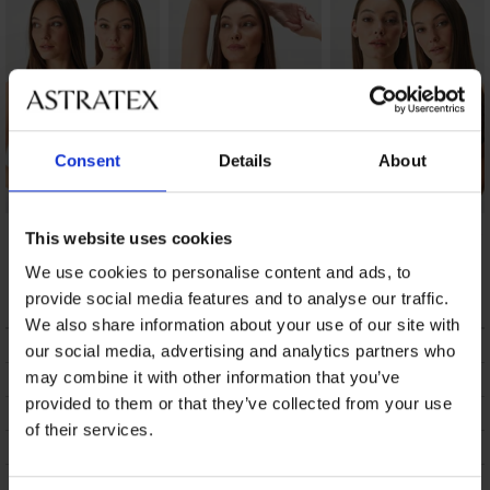
Consent
Details
About
2PACK bh's Flexi
Sportbh ONLY Play
2PACK bh’s Flexi Zoe
This website uses cookies
Bandeau naadloos
Martine
niet-voorgevormd
naadloos
23,99 €
32,99 €
We use cookies to personalise content and ads, to
44,99 €
provide social media features and to analyse our traffic.
We also share information about your use of our site with
BESCHRIJVING
our social media, advertising and analytics partners who
may combine it with other information that you’ve
VERZENDING EN BETALING
provided to them or that they’ve collected from your use
RUILEN
of their services.
ONDERHOUD EN WASSEN