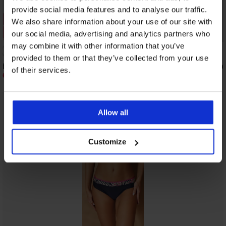
provide social media features and to analyse our traffic.
1+1 GRATIS
1+1 GRATIS
We also share information about your use of our site with
Sale
Sale
our social media, advertising and analytics partners who
Korting -50%
Korting -60%
may combine it with other information that you’ve
5
provided to them or that they’ve collected from your use
Badpak Powder dream II
Badpak Animal Abstrac
of their services.
68,00 €
54,40 €
135,99 €
135,99 €
Allow all
Uit dezelfde collectie
Tonen
Customize