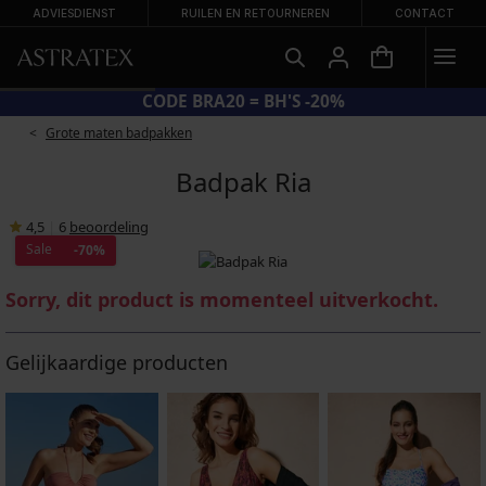
ADVIESDIENST
RUILEN EN RETOURNEREN
CONTACT
CODE BRA20 = BH'S -20%
Grote maten badpakken
Badpak Ria
4,5
|
6
beoordeling
Sale
-70%
Sorry, dit product is momenteel uitverkocht.
Gelijkaardige producten