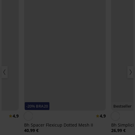
-20% BRA20
Bestseller
4,9
4,9
Bh Spacer Flexicup Dotted Mesh II
Bh Simplici
40,99 €
26,99 €