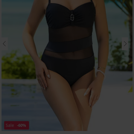
Sale
-60%