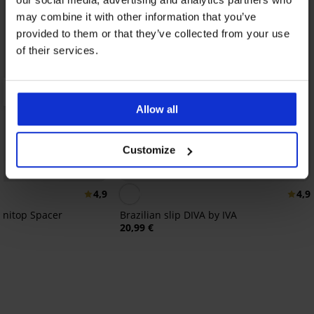
may combine it with other information that you’ve
provided to them or that they’ve collected from your use
of their services.
Allow all
Customize
3+1 GRATIS
Bestseller
4,9
4,9
initop Spacer
Brazilian slip DIVA by IVA
20,99 €