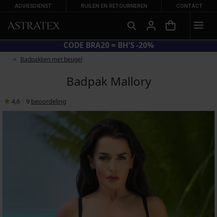
ADVIESDIENST
RUILEN EN RETOURNEREN
CONTACT
GROTE SUMMER SALE TOT -70 %
Badpakken met beugel
Badpak Mallory
4,6
|
9
beoordeling