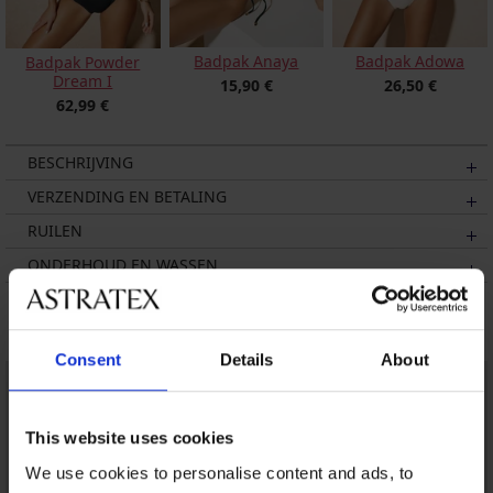
Badpak Anaya
Badpak Adowa
Badpak Powder
Dream I
15,90 €
26,50 €
62,99 €
BESCHRIJVING
VERZENDING EN BETALING
RUILEN
ONDERHOUD EN WASSEN
Misschien vindt u dit ook leuk
Consent
Details
About
This website uses cookies
We use cookies to personalise content and ads, to