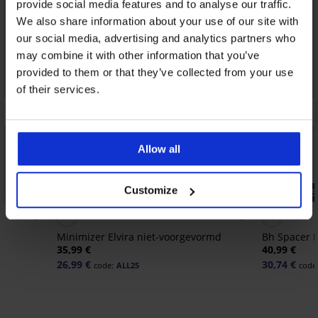
provide social media features and to analyse our traffic.
We also share information about your use of our site with
our social media, advertising and analytics partners who
may combine it with other information that you’ve
provided to them or that they’ve collected from your use
of their services.
Allow all
Customize
-25% ALL25
-25% ALL25
4,9
4,8
Minimizer Elvira niet-voorgevormd
Bh Spacer F
35,99 €
40,99 €
26,99 €
30,74 €
code:
ALL25
code