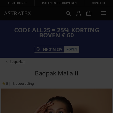
ADVIESDIENST
RUILEN EN RETOURNEREN
CONTACT
CODE ALL25 = 25% KORTING
BOVEN € 60
KOPEN
14
H
31
M
54
V
Badpakken
Badpak Malia II
5
|
13
beoordeling