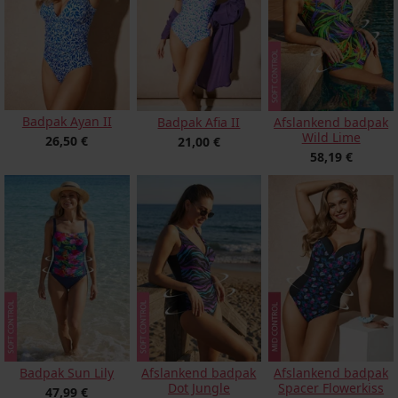
Badpak Ayan II
Badpak Afia II
Afslankend badpak
Wild Lime
26,50 €
21,00 €
58,19 €
Badpak Sun Lily
Afslankend badpak
Afslankend badpak
Dot Jungle
Spacer Flowerkiss
47,99 €