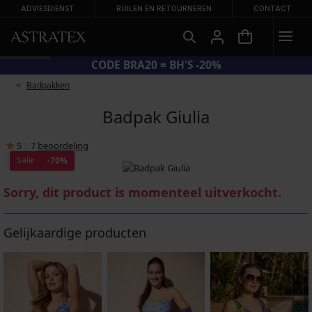
ADVIESDIENST
RUILEN EN RETOURNEREN
CONTACT
CODE BRA20 = BH'S -20%
Badpakken
Badpak Giulia
5
|
7
beoordeling
Sale
-70%
Sorry, dit product is momenteel uitverkocht.
Gelijkaardige producten