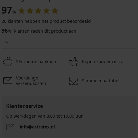
97
%
26 klanten hebben het product beoordeeld
-20 % BRA20
96
%
klanten raden dit product aan
4,8
4,7
Borstvoedingsshirt
Sharon
5% van de aankoop
Kopen zonder risico
56,99
Borstvoedingsbeha
€
May
verstevigd
Voordelige
zonder
Slimme maattabel
verzendkosten
beugels
32,99
€
26,39
Klantenservice
€
Op werkdagen van 8.00 tot 16.00 uur
code
BRA20
info@astratex.nl