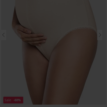
Sale
-60%