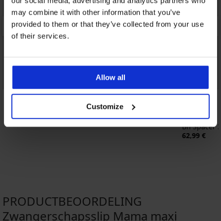
our social media, advertising and analytics partners who
may combine it with other information that you’ve
provided to them or that they’ve collected from your use
of their services.
Allow all
Korting -40%
Bestseller
4,9
4,8
Customize
Beha Fili verstevigd zonder beugels
19,79 €
32,99 €
e
Bh Spacer 
62,99 €
PRODUCTBEOORDELING
Zwangerschapsslip Mama maxi