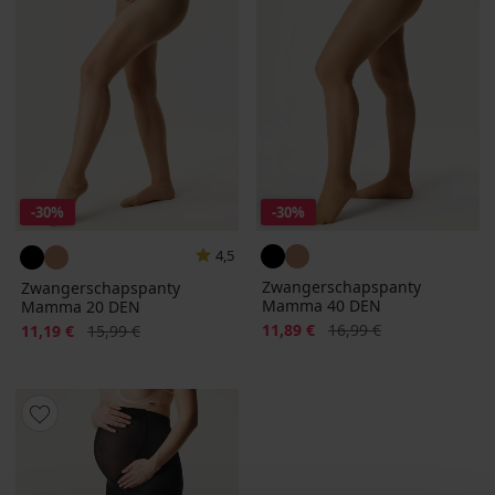
-30%
-30%
4,5
Zwangerschapspanty
Zwangerschapspanty
Mamma 40 DEN
Mamma 20 DEN
Korting
Oorspronkelijke prijs
Korting
Oorspronkelijke prijs
11,89 €
16,99 €
11,19 €
15,99 €