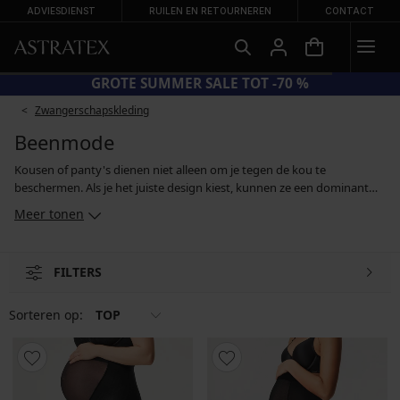
ADVIESDIENST
RUILEN EN RETOURNEREN
CONTACT
GROTE SUMMER SALE TOT -70 %
Zwangerschapskleding
Beenmode
Kousen of panty's dienen niet alleen om je tegen de kou te
beschermen. Als je het juiste design kiest, kunnen ze een dominant
element van je outfit vormen. Dit geldt vooral voor kousen met een
Meer tonen
gedurfd kanten, grafisch of populair polkadotpatroon. Kies
daarentegen bij een opvallendere outfit juist voor effen panty's of
voor kousen in neutrale huidskleur of zwart. In de winter kan je ook je
FILTERS
toevlucht nemen tot leggings - naast de katoenen klassiekers zijn ook
corrigerende, push-up- en thermische leggings populair.
Sorteren op:
TOP