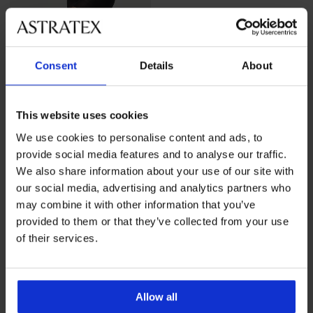
Consent
Details
About
This website uses cookies
-30%
We use cookies to personalise content and ads, to
provide social media features and to analyse our traffic.
4,5
We also share information about your use of our site with
Zwangerschapspanty
our social media, advertising and analytics partners who
Mamma 20 DEN
may combine it with other information that you’ve
Korting
Oorspronkelijke prijs
11,19 €
15,99 €
provided to them or that they’ve collected from your use
of their services.
Allow all