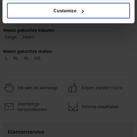
Populairste merken
Customize
Astratex
Meest gekochte kleuren
beige
zwart
Meest gekochte maten
L
XL
M
XXL
5% van de aankoop
Kopen zonder risico
Voordelige
Slimme maattabel
verzendkosten
Klantenservice