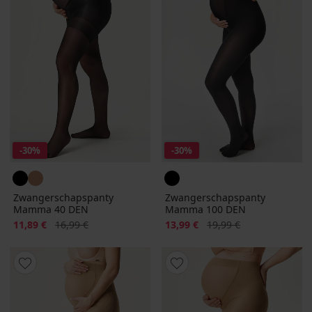
-30%
-30%
Zwangerschapspanty
Zwangerschapspanty
Mamma 40 DEN
Mamma 100 DEN
Korting
Oorspronkelijke prijs
Korting
Oorspronkelijke prijs
11,89 €
16,99 €
13,99 €
19,99 €