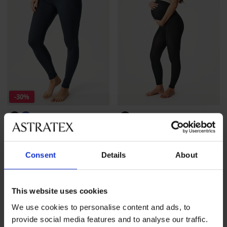
-30%
Zwangerschapslegging
Zwangerschapslegging
Makenzie
Mama I
Korting
Oorspronkelijke prijs
29,39 €
41,99 €
36,99 €
Consent
Details
About
This website uses cookies
We use cookies to personalise content and ads, to
provide social media features and to analyse our traffic.