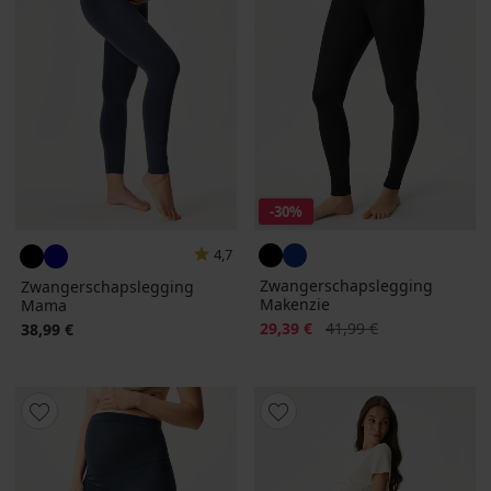
-30%
4,7
Zwangerschapslegging
Zwangerschapslegging
Makenzie
Mama
Korting
Oorspronkelijke prijs
29,39 €
41,99 €
38,99 €