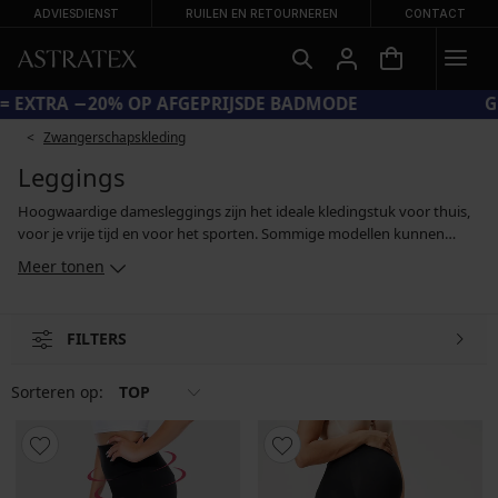
ADVIESDIENST
RUILEN EN RETOURNEREN
CONTACT
CODE SUN20 = EXTRA −20% OP AFGEPRIJSDE BADMODE
Zwangerschapskleding
Leggings
Hoogwaardige damesleggings zijn het ideale kledingstuk voor thuis,
voor je vrije tijd en voor het sporten. Sommige modellen kunnen
echter ook op je werk gedragen worden, of als onderdeel van een
Meer tonen
casual outfit bij het doen van je dagelijkse boodschappen. Naast
comfortabele katoenen leggings vind je in ons aanbod ook
sportleggings van functionele materialen en modellen met een push-
FILTERS
upeffect, die dankzij een speciale snit je billen accentueren en liften. Je
kan kiezen uit effen klassiekers en bedrukte leggings.
Sorteren op:
TOP