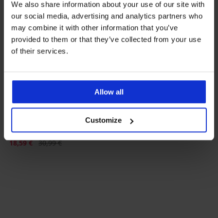
We also share information about your use of our site with
our social media, advertising and analytics partners who
may combine it with other information that you’ve
provided to them or that they’ve collected from your use
of their services.
Sale
-40%
Allow all
Customize
Zwangerschapslegging
Darlene
Korting
Oorspronkelijke prijs
18,59 €
30,99 €