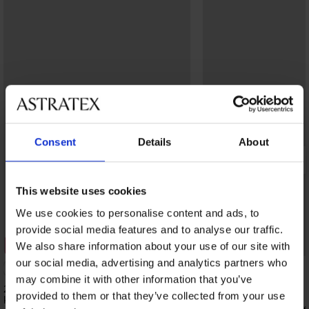
Consent
Details
About
This website uses cookies
We use cookies to personalise content and ads, to
provide social media features and to analyse our traffic.
2+1 GRATIS
2+1 GRATIS
We also share information about your use of our site with
our social media, advertising and analytics partners who
5
may combine it with other information that you’ve
2PACK warme damessokken Frotana
provided to them or that they’ve collected from your use
kort
Katoenen sokken Rex 