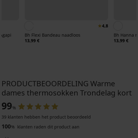
4,8
Agapi
Bh Flexi Bandeau naadloos
Bh Hanna n
13,99 €
13,99 €
PRODUCTBEOORDELING Warme
dames thermosokken Trondelag kort
99
%
39 klanten hebben het product beoordeeld
100
%
klanten raden dit product aan