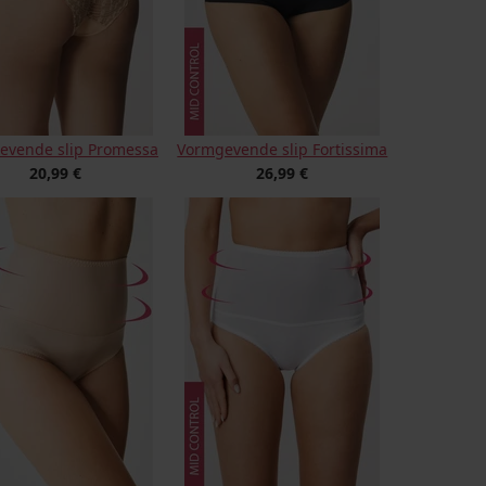
evende slip Promessa
Vormgevende slip Fortissima
20,99 €
26,99 €