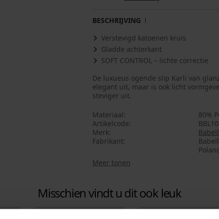
BESCHRIJVING
Verstevigd katoenen kruis
Gladde achterkant
SOFT CONTROL – lichte correctie
De luxueus ogende slip Karli van glanz
elegant uit, maar is ook licht vormgev
steviger uit.
Materiaal
80% P
Artikelcode
BBL10
Merk
Babell
Fabrikant
Babell
Polan
Meer tonen
Misschien vindt u dit ook leuk