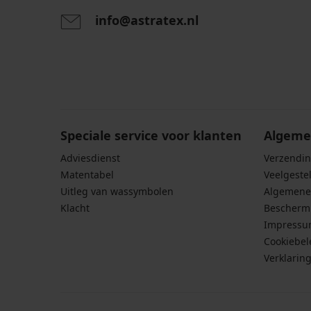
info@astratex.nl
Door het invoeren van je e-mailadres ga je akkoord
persoonsgegevens in overeenstemming met de voo
persoonsgegevens
.
Speciale service voor klanten
Algeme
Adviesdienst
Verzendin
Matentabel
Veelgeste
Uitleg van wassymbolen
Algemene
Klacht
Bescherm
Impress
Cookiebel
Verklarin