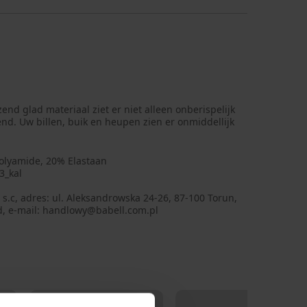
end glad materiaal ziet er niet alleen onberispelijk
end. Uw billen, buik en heupen zien er onmiddellijk
olyamide, 20% Elastaan
3_kal
 s.c, adres: ul. Aleksandrowska 24-26, 87-100 Torun,
d, e-mail: handlowy@babell.com.pl