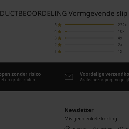
DUCTBEOORDELING Vormgevende slip K
5
232x
4
10x
3
4x
2
2x
1
1x
open zonder risico
Voordelige verzendk
el en gratis ruilen
Gratis bezorging mogelij
Newsletter
Mis geen enkele korting
nieuws
acties
p