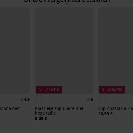
3+1 GRATIS
3+1 GRATIS
4,9
5
p Mona met
Klassieke slip Blaire met
Slip Anastasia kl
hoge taille
20,99 €
8,09 €