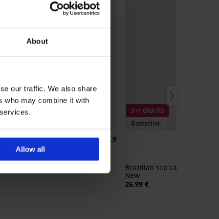
About
se our traffic. We also share
ers who may combine it with
3+1 GRATIS
 services.
Bestseller
Bestseller
4,9
4,9
Allow all
d
Bh DIVA by IVA niet-
voorgevormd
Brazilian slip Lady Grace
52,99 €
New
26,99 €