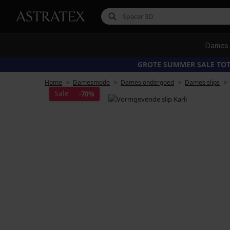
Dames
GROTE SUMMER SALE TOT
Home
Damesmode
Dames ondergoed
Dames slips
Sale
-70%