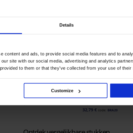
Details
e content and ads, to provide social media features and to analy
 our site with our social media, advertising and analytics partn
 provided to them or that they’ve collected from your use of their
Bestseller
-20% BRA20
4,9
4,9
Customize
md
Bh Push Perfect Bardot
Bh Spacer Flexicup Dotte
voorgevormd
Mesh II
67,99 €
40,99 €
32,79 €
code:
BRA20
Ontdek vergelijkbare stukken