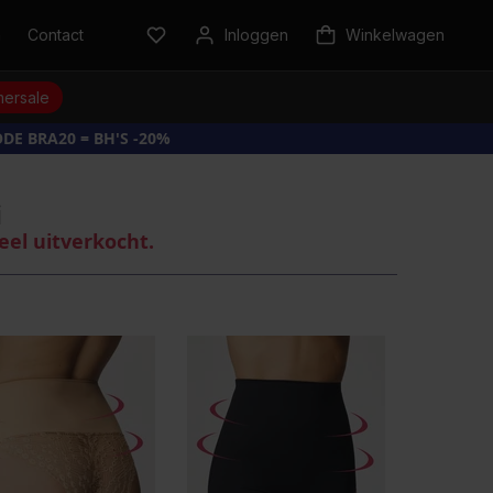
n
Contact
Inloggen
Winkelwagen
ersale
DE BRA20 = BH'S -20%
i
eel uitverkocht.