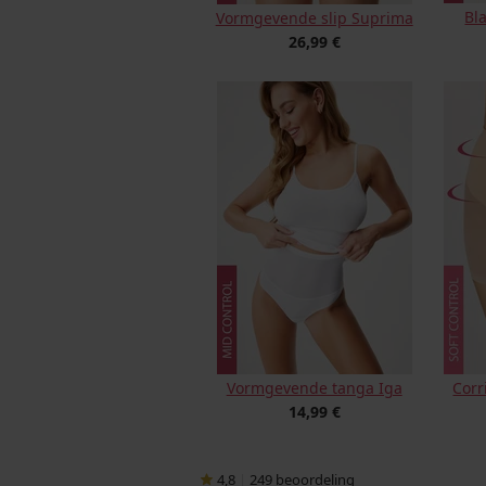
Bl
Vormgevende slip Suprima
26,99 €
Vormgevende tanga Iga
Corr
14,99 €
4,8
|
249
beoordeling