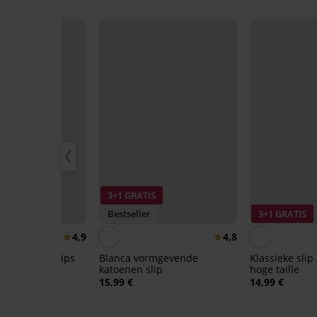
3+1 GRATIS
IS
Bestseller
3+1 GRATIS
4,9
4,8
sieke hoge slips
Blanca vormgevende
Klassieke sli
katoenen slip
hoge taille
15,99 €
14,99 €