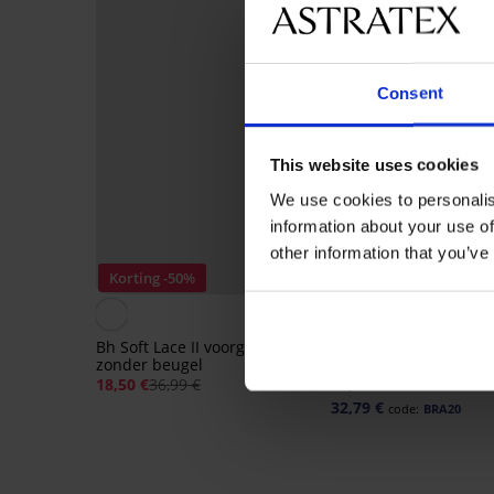
Consent
This website uses cookies
We use cookies to personalis
information about your use of
other information that you’ve
Korting -50%
-20% BRA20
4,9
Bh Soft Lace II voorgevormd
Bh Violeta voorgevor
zonder beugel
gladmakend
18,50 €
36,99 €
40,99 €
32,79 €
code:
BRA20