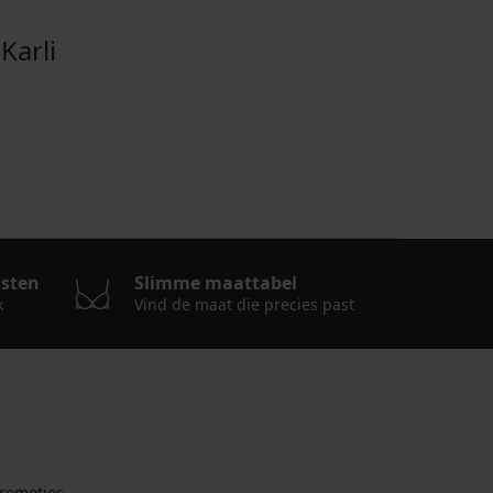
arli
osten
Slimme maattabel
k
Vind de maat die precies past
romoties