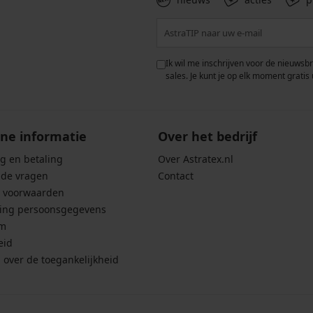
 met de verwerking van
Ik wil me inschrijven voor de nieuwsb
rwaarden voor de
bescherming van
sales. Je kunt je op elk moment gratis 
ne informatie
Over het bedrijf
g en betaling
Over Astratex.nl
lde vragen
Contact
 voorwaarden
ing persoonsgegevens
um
eid
g over de toegankelijkheid