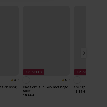
3+1 GRATIS
3+1 GRATIS
4,9
4,9
assiek hoog
Klassieke slip Lory met hoge
Corrigerende slip Ev
taille
18,99 €
10,99 €