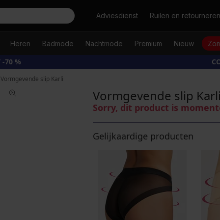
Zoeken
Adviesdienst
Ruilen en retournere
Heren
Badmode
Nachtmode
Premium
Nieuw
Zom
 -70 %
CO
Vormgevende slip Karli
Vormgevende slip Karl
Sorry, dit product is moment
Gelijkaardige producten