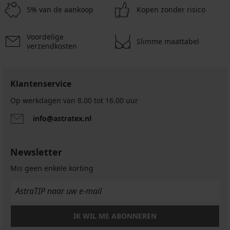
€
€
€
Cora
€
56,99
5% van de aankoop
€
Kopen zonder risico
kort
40,99
€
€
40,79
€
Voordelige
Slimme maattabel
50,99
verzendkosten
€
Klantenservice
Op werkdagen van 8.00 tot 16.00 uur
info@astratex.nl
Newsletter
Mis geen enkele korting
IK WIL ME ABONNEREN