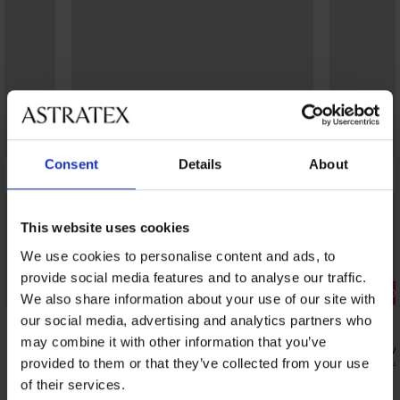
Consent
Details
About
This website uses cookies
We use cookies to personalise content and ads, to
provide social media features and to analyse our traffic.
Korting -30
We also share information about your use of our site with
our social media, advertising and analytics partners who
4,7
may combine it with other information that you’ve
Katoenen zwangerschapsbadjas Dots
Katoenen v
kort
provided to them or that they’ve collected from your use
34,99 €
49,99
67,99 €
of their services.