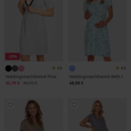
-20%
4,8
4,9
Voedingsnachthemd Plisa
Voedingsnachthemd Beth I
Korting
Oorspronkelijke prijs
32,79 €
40,99 €
48,99 €