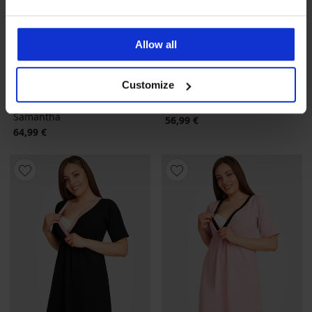
Allow all
5
4,8
Customize
Voedingsnachthemd
Borstvoedingsshirt Sharon
Samantha
56,99 €
64,99 €