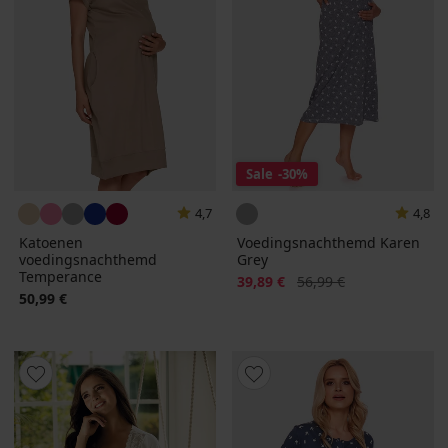
Sale
-30%
4,7
4,8
Katoenen
Voedingsnachthemd Karen
voedingsnachthemd
Grey
Temperance
Korting
Oorspronkelijke prijs
39,89 €
56,99 €
50,99 €