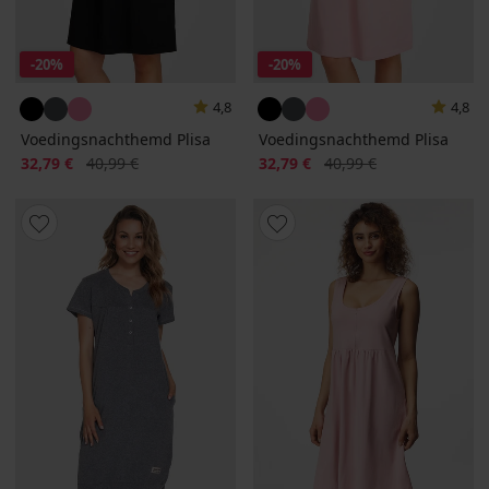
-20%
-20%
4,8
4,8
Voedingsnachthemd Plisa
Voedingsnachthemd Plisa
Korting
Oorspronkelijke prijs
Korting
Oorspronkelijke prijs
32,79 €
40,99 €
32,79 €
40,99 €