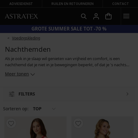
ADVIESDIENST
RUILEN EN RETOURNEREN
CONTACT
CODE BRA20 = BH'S -20%
Voedingskleding
Nachthemden
Als je ook in je slaap wil genieten van vrijheid en comfort, is een
nachthemd dat je niet in je bewegingen beperkt, of dat je 's nachts
kramp bezorgt, een uitstekende keuze. Hier vind je strapless
Meer tonen
nachthemden, modellen met korte en lange mouwen, hemden die zo
gesneden zijn dat borstvoeding geven gemakkelijker wordt,
zwangerschapsnachthemden voor aanstaande moeders en
FILTERS
verleidelijke nachtkleding voor momenten met z´n tweeën. Aan jou de
keuze of je kiest voor een comfortabel katoenen hemd, een sexy
mouwloos satijnen of een warm flanellen model.
Sorteren op:
TOP