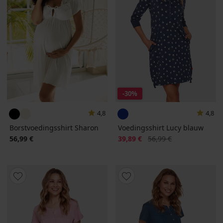
-30%
4,8
4,8
Borstvoedingsshirt Sharon
Voedingsshirt Lucy blauw
Korting
Oorspronkelijke prijs
56,99 €
39,89 €
56,99 €