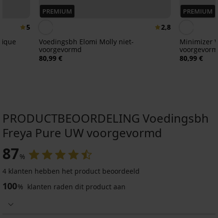
PREMIUM
PREMIUM
5
2,8
fique
Voedingsbh Elomi Molly niet-
Minimizer W
voorgevormd
voorgevor
80,99 €
80,99 €
PRODUCTBEOORDELING Voedingsbh
Freya Pure UW voorgevormd
-30%
-30%
87
%
4,5
4,5
4,6
4,7
4,8
4,5
4,6
4 klanten hebben het product beoordeeld
Voedingsbh
100
Lilly
%
klanten raden dit product aan
Voedingsbh
Voedingsbh
Voedingsbh
Black
Bellinda
Spacer
Mama
Borstvoedingsbeha
Voedingsbh
Voedingsbh
2PACK
half-
Bella
Simply
Soft
Mama
Spacer
Duo
voedingsbh's
voorgevormd
voorgevormd
Pure
niet-
Isabel
Elegant
Amora
34,99