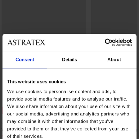
Consent
Details
About
This website uses cookies
We use cookies to personalise content and ads, to
provide social media features and to analyse our traffic.
We also share information about your use of our site with
Korting -30%
our social media, advertising and analytics partners who
3
may combine it with other information that you’ve
provided to them or that they’ve collected from your use
Voedingsbh Spacer Elegant Charm
Voedingsbh Spacer Si
41,99 €
50,99 €
59,99 €
of their services.