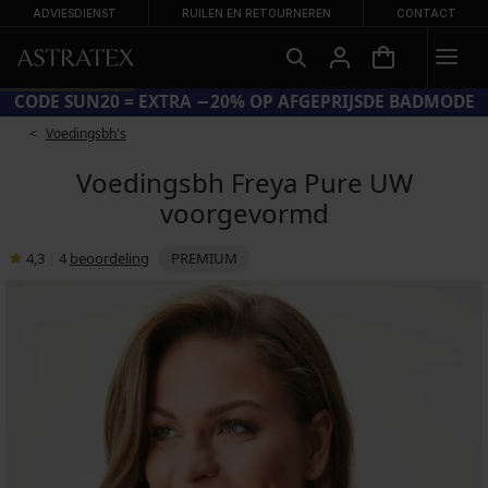
ADVIESDIENST
RUILEN EN RETOURNEREN
CONTACT
CODE SUN20 = EXTRA −20% OP AFGEPRIJSDE BADMODE
Voedingsbh's
Voedingsbh Freya Pure UW
voorgevormd
4,3
|
4
beoordeling
PREMIUM