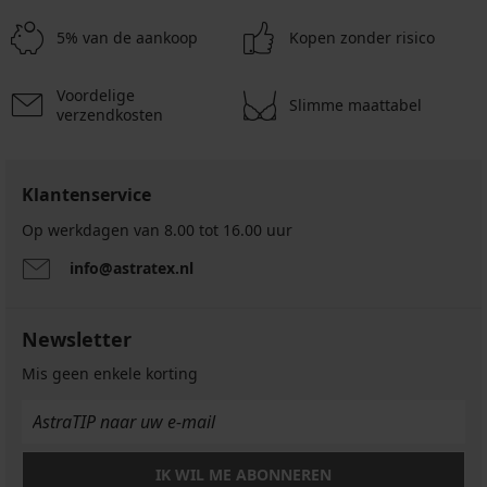
zonder
voorgevormd
20,99
Charm
50,99
40,99
26,59
€
beuge...
€
36,99
€
41,99
€
€
5% van de aankoop
Kopen zonder risico
38,99
€
€
37,99
€
59,99
€
Voordelige
€
Slimme maattabel
verzendkosten
Klantenservice
Op werkdagen van 8.00 tot 16.00 uur
info@astratex.nl
Newsletter
Mis geen enkele korting
IK WIL ME ABONNEREN