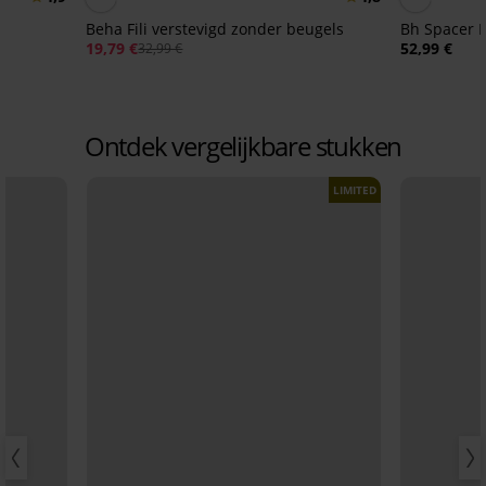
Beha Fili verstevigd zonder beugels
B
19,79 €
52,99 €
32,99 €
e
Ontdek vergelijkbare stukken
LIMITED