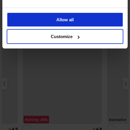
Allow all
Customize
Korting -40%
Bestseller
4,9
4,8