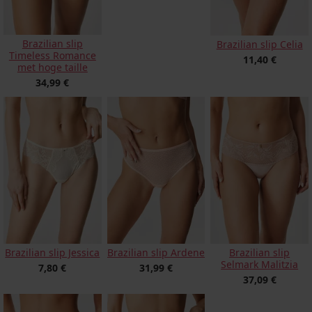
Brazilian slip
Brazilian slip Celia
Timeless Romance
11,40 €
met hoge taille
34,99 €
Brazilian slip Jessica
Brazilian slip Ardene
Brazilian slip
Selmark Malitzia
7,80 €
31,99 €
37,09 €