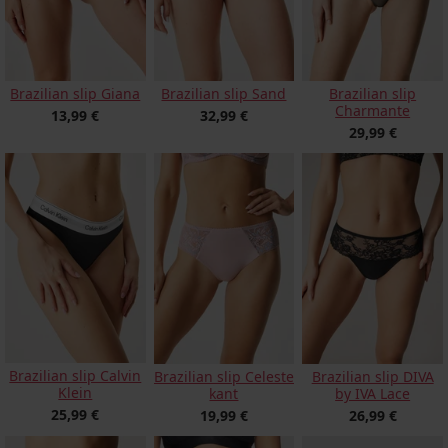
Brazilian slip Giana
Brazilian slip Sand
Brazilian slip
Charmante
13,99 €
32,99 €
29,99 €
Brazilian slip Calvin
Brazilian slip Celeste
Brazilian slip DIVA
Klein
kant
by IVA Lace
25,99 €
19,99 €
26,99 €