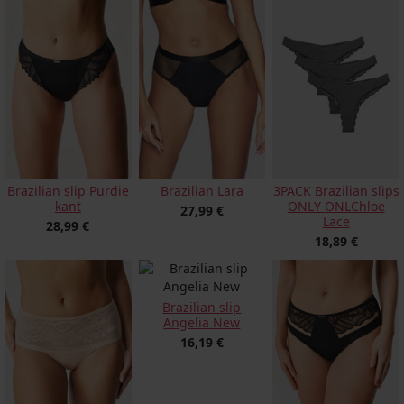
Brazilian slip Purdie
Brazilian Lara
3PACK Brazilian slips
kant
ONLY ONLChloe
27,99 €
Lace
28,99 €
18,89 €
Brazilian slip
Angelia New
16,19 €