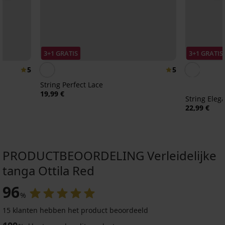
3+1 GRATIS
3+1 GRATIS
5
5
String Perfect Lace
19,99 €
String Eleg
22,99 €
PRODUCTBEOORDELING Verleidelijke
tanga Ottila Red
96
%
15 klanten hebben het product beoordeeld