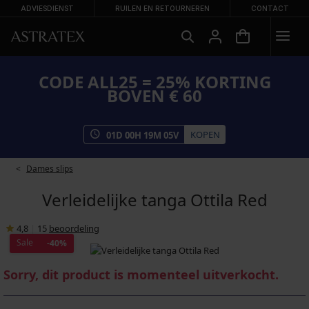
ADVIESDIENST
RUILEN EN RETOURNEREN
CONTACT
CODE ALL25 = 25% KORTING
BOVEN € 60
KOPEN
01
D
00
H
19
M
05
V
Dames slips
Verleidelijke tanga Ottila Red
4,8
|
15
beoordeling
Sale
-40%
Sorry, dit product is momenteel uitverkocht.