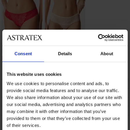
Consent
Details
About
Brazilian slip Perfect
Brazilian slip
Lace
Bloomelle kant
19,99 €
22,39 €
This website uses cookies
We use cookies to personalise content and ads, to
BESCHRIJVING
provide social media features and to analyse our traffic.
VERZENDING EN BETALING
We also share information about your use of our site with
RUILEN
our social media, advertising and analytics partners who
ONDERHOUD EN WASSEN
may combine it with other information that you’ve
provided to them or that they’ve collected from your use
of their services.
Misschien vindt u dit ook leuk