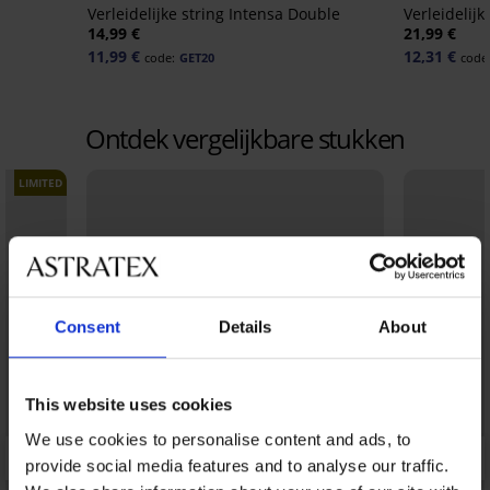
Verleidelijke string Intensa Double
Verleidelij
14,99 €
21,99 €
11,99 €
12,31 €
code:
GET20
code
Ontdek vergelijkbare stukken
LIMITED
Consent
Details
About
This website uses cookies
We use cookies to personalise content and ads, to
provide social media features and to analyse our traffic.