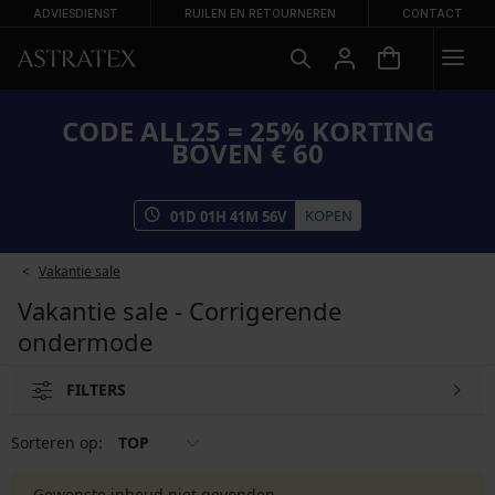
ADVIESDIENST
RUILEN EN RETOURNEREN
CONTACT
CODE ALL25 = 25% KORTING
BOVEN € 60
KOPEN
01
D
01
H
41
M
56
V
Vakantie sale
Vakantie sale - Corrigerende
ondermode
FILTERS
Sorteren op:
TOP
Gewenste inhoud niet gevonden.