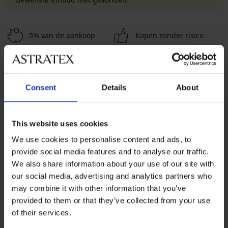
5% van de aankoop
Kopen zonder risico
Voordelige
Slimme maattabel
verzendkosten
Consent
Details
About
Klantenservice
This website uses cookies
Op werkdagen van 8.00 tot 16.00 uur
We use cookies to personalise content and ads, to
info@astratex.nl
provide social media features and to analyse our traffic.
We also share information about your use of our site with
Newsletter
our social media, advertising and analytics partners who
may combine it with other information that you’ve
Mis geen enkele korting
provided to them or that they’ve collected from your use
of their services.