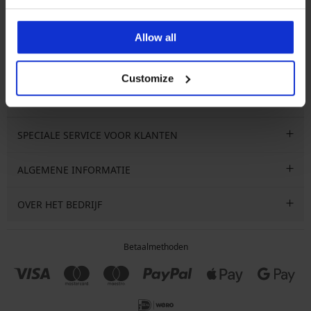
IK WIL ME ABONNEREN
Allow all
Ik wil me inschrijven voor de nieuwsbrief met informatie over
e
aanbiedingen, kortingen en sales. Je kunt je op elk moment gratis
uitschrijven.
Customize
SPECIALE SERVICE VOOR KLANTEN
ALGEMENE INFORMATIE
OVER HET BEDRIJF
Betaalmethoden