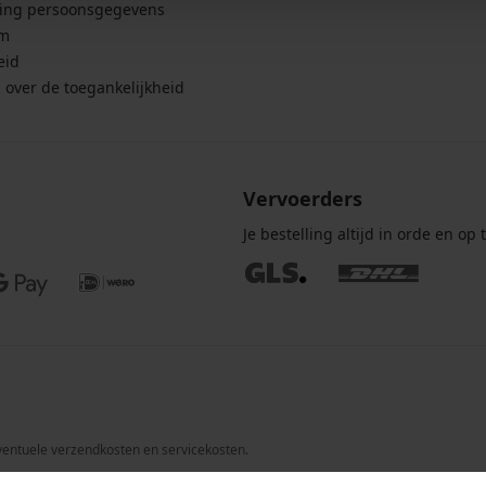
ing persoonsgegevens
um
eid
g over de toegankelijkheid
Vervoerders
Je bestelling altijd in orde en op t
 eventuele verzendkosten en servicekosten.