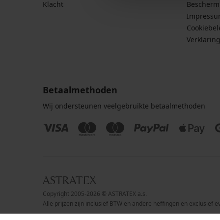
Klacht
Bescherm
Impress
Cookiebel
Verklarin
Betaalmethoden
Wij ondersteunen veelgebruikte betaalmethoden
Copyright 2005-2026 © ASTRATEX a.s.
Alle prijzen zijn inclusief BTW en andere heffingen en exclusief