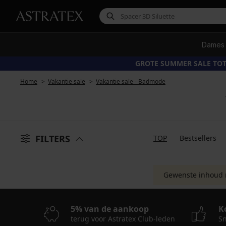
Dames
GROTE SUMMER SALE TOT
Home
Vakantie sale
Vakantie sale - Badmode
FILTERS
TOP
Bestsellers
Gewenste inhoud 
5% van de aankoop
K
terug voor Astratex Club-leden
Sn