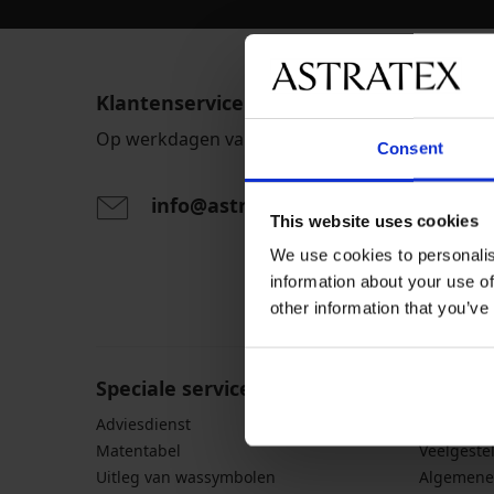
Klantenservice
Op werkdagen van 8.00 tot 16.00 uur
Consent
info@astratex.nl
This website uses cookies
We use cookies to personalis
Door het invoeren van je e-mailadres ga je akkoord
information about your use of
persoonsgegevens in overeenstemming met de voo
other information that you’ve
persoonsgegevens
.
Speciale service voor klanten
Algeme
Adviesdienst
Verzendin
Matentabel
Veelgeste
Uitleg van wassymbolen
Algemene