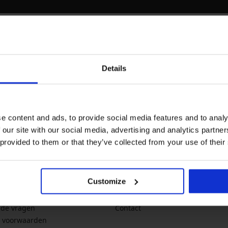
Newsletter
Mis geen enkele korting
Details
nieuws
acties
p
e content and ads, to provide social media features and to analy
 met de verwerking van
Ik wil me inschrijven voor de nieuwsb
 our site with our social media, advertising and analytics partn
rwaarden voor de
bescherming van
sales. Je kunt je op elk moment gratis 
 provided to them or that they’ve collected from your use of their
ne informatie
Over het bedrijf
Customize
g en betaling
Over Astratex.nl
lde vragen
Contact
 voorwaarden