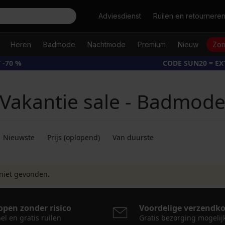
Zoeken
Adviesdienst
Ruilen en retournere
Heren
Badmode
Nachtmode
Premium
Nieuw
Zom
 -70 %
CODE SUN20 = E
Vakantie sale - Badmod
Nieuwste
Prijs (oplopend)
Van duurste
niet gevonden.
open zonder risico
Voordelige verzendk
el en gratis ruilen
Gratis bezorging mogelij