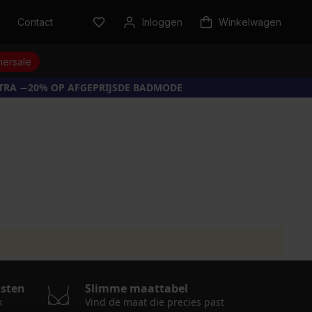
n
Contact
Inloggen
Winkelwagen
ersale
XTRA −20% OP AFGEPRIJSDE BADMODE
e
osten
Slimme maattabel
k
Vind de maat die precies past