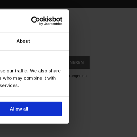
About
romoties
IK WIL ME ABONNEREN
se our traffic. We also share
rief met informatie over aanbiedingen, kortingen en
ers who may combine it with
uitschrijven.
 services.
Allow all