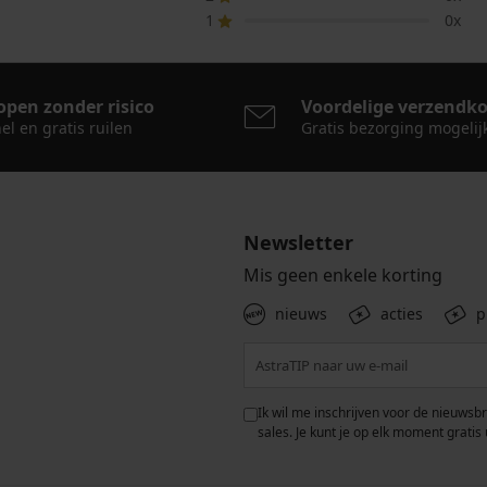
1
0x
open zonder risico
Voordelige verzendk
el en gratis ruilen
Gratis bezorging mogelij
Newsletter
Mis geen enkele korting
nieuws
acties
p
 met de verwerking van
Ik wil me inschrijven voor de nieuwsb
rwaarden voor de
bescherming van
sales. Je kunt je op elk moment gratis 