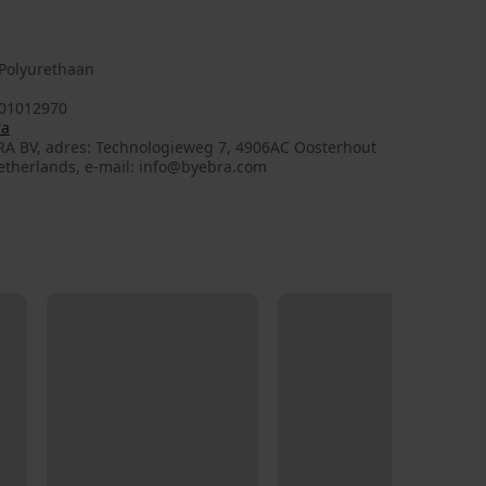
Polyurethaan
01012970
ra
RA BV, adres: Technologieweg 7, 4906AC Oosterhout
etherlands, e-mail: info@byebra.com