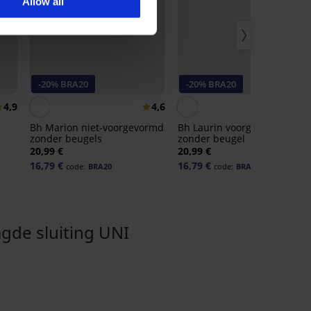
Allow all
-20% BRA20
-20% BRA20
4,9
4,6
4,
Bh Marion niet-voorgevormd
Bh Laurin voorgevormd
zonder beugels
zonder beugel
20,99 €
20,99 €
16,79 €
16,79 €
code:
BRA20
code:
BRA20
de sluiting UNI