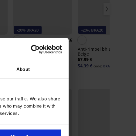
-20% BRA20
-20% BRA20
4,3
4,6
Hold-up bh zonder
Anti-rimpel bh La Decollette
schouderbandjes
Beige
18,99 €
67,99 €
15,19 €
54,39 €
code:
BRA20
code:
BRA20
About
se our traffic. We also share
ers who may combine it with
 services.