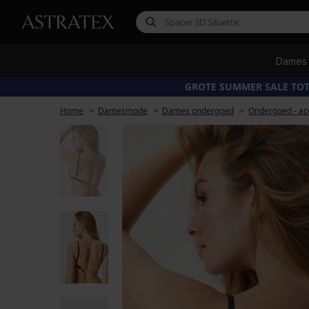
Dames
GROTE SUMMER SALE TOT
Home
Damesmode
Dames ondergoed
Ondergoed - ac