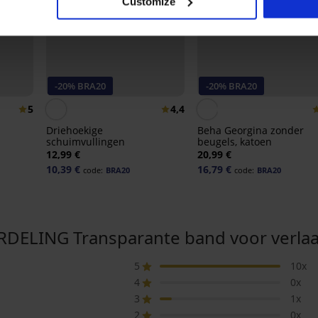
Customize
-20% BRA20
-20% BRA20
5
4,4
Driehoekige
Beha Georgina zonder
schuimvullingen
beugels, katoen
12,99 €
20,99 €
10,39 €
16,79 €
code:
BRA20
code:
BRA20
LING Transparante band voor verlaag
5
10x
4
0x
3
1x
2
0x