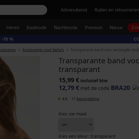
Zoeken
Adviesdienst
Ruilen en retournere
Heren
Badmode
Nachtmode
Premium
Nieuw
Zom
 -70 %
CO
cessoires
Accessoires voor beha’s
Transparante band voor verlaagde sluit
Transparante band voor
transparant
15,99 €
inclusief btw
12,79 €
BRA20
met de code
4,8
|
11
beoordeling
Kies uw maat
Kies een kleur:
transparant