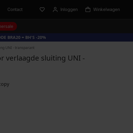
n
Contact
Inloggen
Winkelwagen
ersale
DE BRA20 = BH'S -20%
ing UNI - transparant
 verlaagde sluiting UNI -