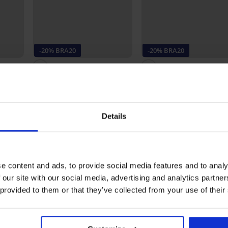
-20% BRA20
-20% BRA20
4,7
4
Onzichtbare bh Bye Bra
Zelfklevende U-style Bra
pull-ups textiel
New
35,99 €
51,99 €
28,79 €
41,59 €
code:
BRA20
code:
BRA20
Details
Ontdek vergelijkbare stukken
e content and ads, to provide social media features and to analy
 our site with our social media, advertising and analytics partn
 provided to them or that they’ve collected from your use of their