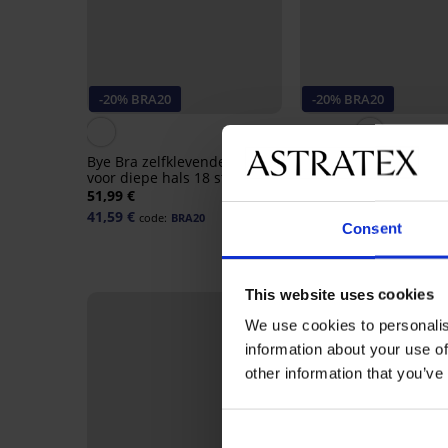
-20% BRA20
-20% BRA20
3,4
Bye Bra zelfklevende set
Low back strap UNI
voor diepe hals 18 stuks
7,69 €
51,99 €
6,15 €
code:
BRA20
41,59 €
code:
BRA20
Consent
This website uses cookies
We use cookies to personalis
information about your use of
other information that you’ve