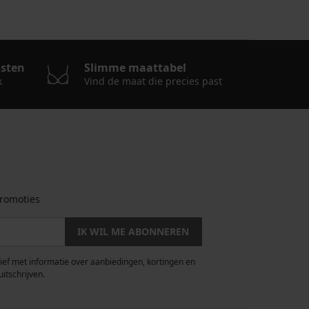
osten
Slimme maattabel
k
Vind de maat die precies past
romoties
IK WIL ME ABONNEREN
rief met informatie over aanbiedingen, kortingen en
uitschrijven.