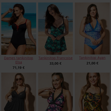
Tankinitop Ayan
Dames tankinitop
Tankinitop Francoise
Elsa
21,00 €
33,00 €
71,19 €