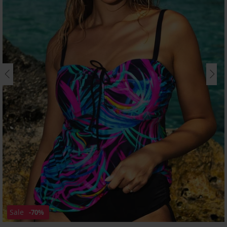
Sale
-70%