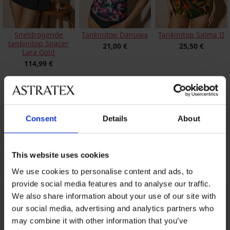
Sneldrogende
Tankinitop Danuwa
Tankinitop Salma II
tankinitop Spacer
21,00 €
25,50 €
Lara Gold
114,99 €
BESCHRIJVING
VERZENDING EN BETALING
Consent
Details
About
RUILEN
ONDERHOUD EN WASSEN
This website uses cookies
Misschien vindt u dit ook leuk
We use cookies to personalise content and ads, to
provide social media features and to analyse our traffic.
We also share information about your use of our site with
our social media, advertising and analytics partners who
may combine it with other information that you’ve