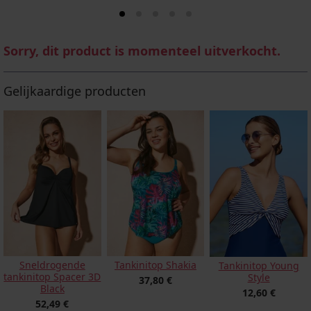
Sorry, dit product is momenteel uitverkocht.
Gelijkaardige producten
Sneldrogende
Tankinitop Shakia
Tankinitop Young
tankinitop Spacer 3D
Style
37,80 €
Black
12,60 €
52,49 €