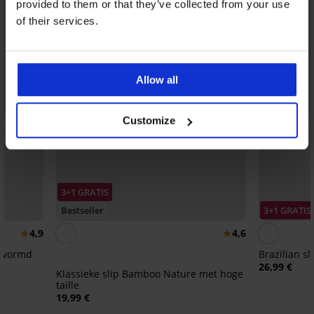
provided to them or that they’ve collected from your use
of their services.
Allow all
Customize
3+1 GRATIS
Bestseller
3+1 GRATIS
4,9
4,6
gevormd
Brazilian sl
26,99 €
Klassieke slip Bamboo Nature met hoge
taille
19,99 €