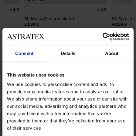
4,9
4,9
md
Bh Maia 4D gladmakend
Bh Spacer F
52,99 €
40,99 €
Ontdek vergelijkbare stukken
Consent
Details
About
LIMITED
LIMITED
This website uses cookies
We use cookies to personalise content and ads, to
provide social media features and to analyse our traffic.
We also share information about your use of our site with
our social media, advertising and analytics partners who
may combine it with other information that you’ve
provided to them or that they’ve collected from your use
of their services.