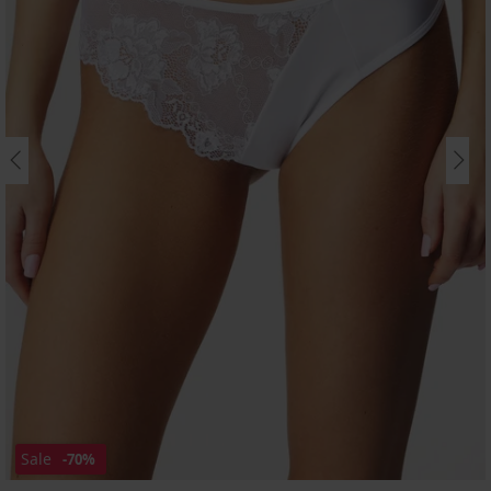
Sale
-70%