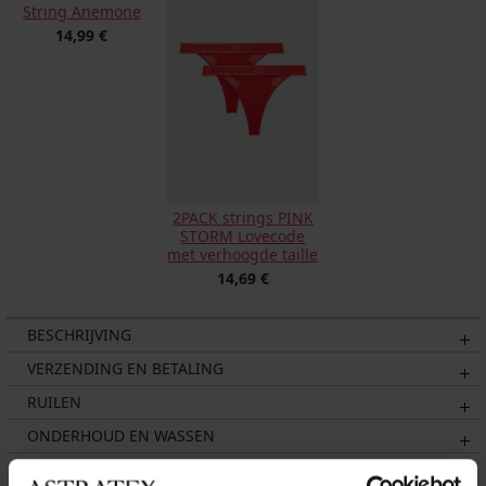
String Anemone
14,99 €
2PACK strings PINK
STORM Lovecode
met verhoogde taille
14,69 €
BESCHRIJVING
VERZENDING EN BETALING
RUILEN
ONDERHOUD EN WASSEN