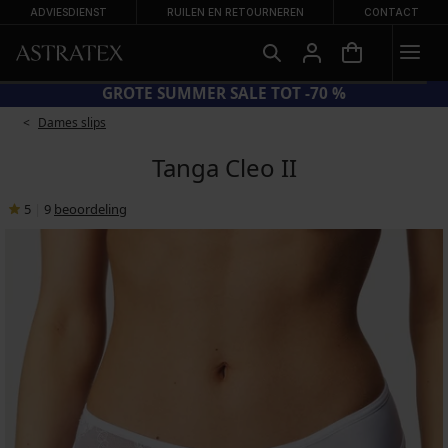
ADVIESDIENST
RUILEN EN RETOURNEREN
CONTACT
BRA20 = BH'S -20%
GROTE S
Dames slips
Tanga Cleo II
5
|
9
beoordeling