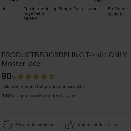
nder
Corrigerende slip Simple Push-Up met
Bh Simplici
hoge taille
26,99 €
20,99 €
PRODUCTBEOORDELING T-shirt ONLY
Moster lace
90
%
5 klanten hebben het product beoordeeld
-40%
100
%
klanten raden dit product aan
4,8
Legging
Iggy
push-
up
5% van de aankoop
Kopen zonder risico
29,39