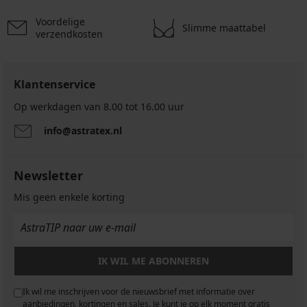
€
Voordelige
48,99
Slimme maattabel
verzendkosten
€
Klantenservice
Op werkdagen van 8.00 tot 16.00 uur
info@astratex.nl
Newsletter
Mis geen enkele korting
IK WIL ME ABONNEREN
Ik wil me inschrijven voor de nieuwsbrief met informatie over
aanbiedingen, kortingen en sales. Je kunt je op elk moment gratis