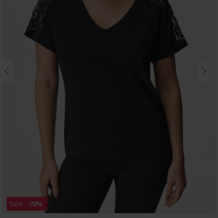
Sale
-70%