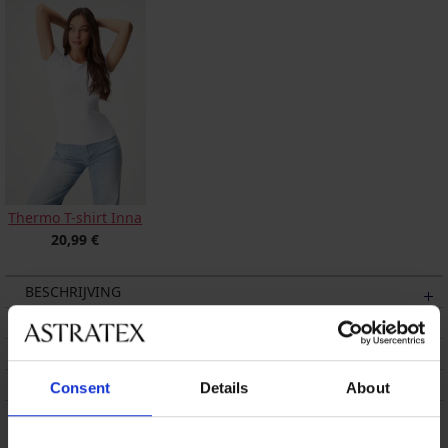
Thermo T-shirt Inna
20,99 €
BESCHRIJVING
VERZENDING EN BETALING
RUILEN
ONDERHOUD EN WASSEN
Consent
Details
About
Misschien vindt u dit ook leuk