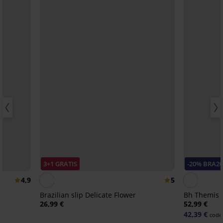
3+1 GRATIS
-20% BRA2
4,9
5
Brazilian slip Delicate Flower
Bh Themis 
26,99 €
52,99 €
42,39 €
code