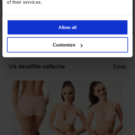
of their services.
3+1 GRATIS
3+1 GRATIS
4,9
Allow all
String Elodie met mod
6,89 €
String Estee
Customize
13,99 €
Uit dezelfde collectie
Tonen