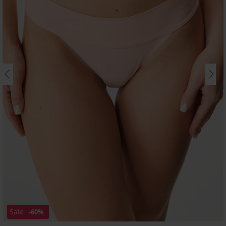
Sale
-60%