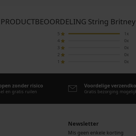
PRODUCTBEOORDELING String Britney
5
1x
4
0x
3
0x
2
0x
1
0x
open zonder risico
Voordelige verzendk
el en gratis ruilen
Gratis bezorging mogelij
Newsletter
Mis geen enkele korting