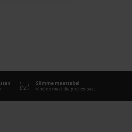
osten
Slimme maattabel
k
Vind de maat die precies past