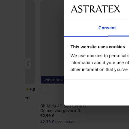
Consent
This website uses cookies
We use cookies to personalis
information about your use of
other information that you’ve
20
-20% BRA20
Bestseller
4,9
4,9
Flexicup Dotted
Bh Sp
52,99 €
Bh Maia 4D Soft Control
Deluxe voorgevormd
e:
BRA20
52,99 €
42,39 €
code:
BRA20