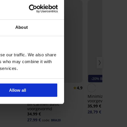
About
se our traffic. We also share
ers who may combine it with
 services.
-20% BRA20
-20% BRA20
4,9
4,9
Allow all
hirt Bra
Minimizer Elvira niet
voorgevormd
Bh Carmen Basic
35,99 €
voorgevormd
28,79 €
code:
BRA20
34,99 €
27,99 €
code:
BRA20