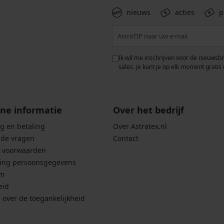
nieuws
acties
p
 met de verwerking van
Ik wil me inschrijven voor de nieuwsb
rwaarden voor de
bescherming van
sales. Je kunt je op elk moment gratis 
ne informatie
Over het bedrijf
g en betaling
Over Astratex.nl
lde vragen
Contact
 voorwaarden
ing persoonsgegevens
um
eid
g over de toegankelijkheid