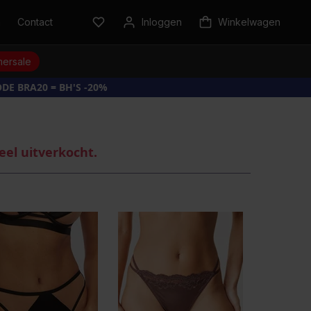
n
Contact
Inloggen
Winkelwagen
ersale
DE BRA20 = BH'S -20%
eel uitverkocht.