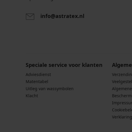
info@astratex.nl
Door het invoeren van je e-mailadres ga je akkoord
persoonsgegevens in overeenstemming met de voo
persoonsgegevens
.
Speciale service voor klanten
Algeme
Adviesdienst
Verzendin
Matentabel
Veelgeste
Uitleg van wassymbolen
Algemene
Klacht
Bescherm
Impress
Cookiebel
Verklarin