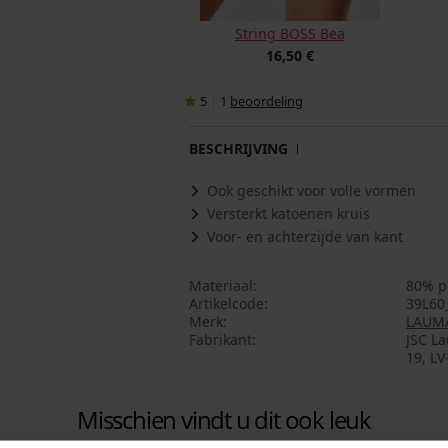
String BOSS Bea
16,50 €
5
|
1
beoordeling
BESCHRIJVING
Ook geschikt voor volle vormen
Versterkt katoenen kruis
Voor- en achterzijde van kant
Materiaal
80% p
Artikelcode
39L60
Merk
LAUMA
Fabrikant
JSC La
19, LV
Misschien vindt u dit ook leuk