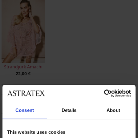
Strandjurk Amachi
22,00 €
BESCHRIJVING
VERZENDING EN BETALING
RUILEN
Consent
Details
About
ONDERHOUD EN WASSEN
This website uses cookies
Misschien vindt u dit ook leuk