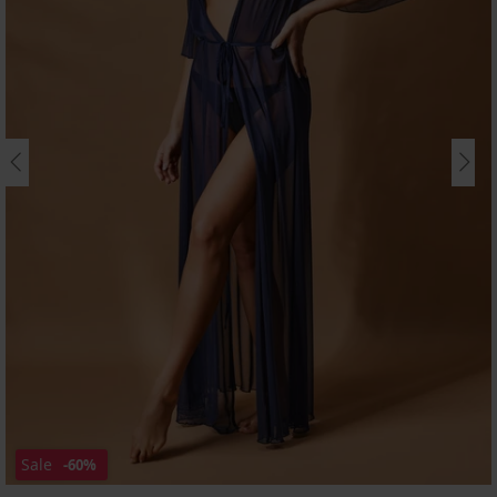
Sale
-60%