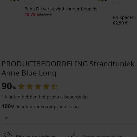
Beha Fili verstevigd zonder beugels
19,79 €
32,99 €
Bh Spacer 
62,99 €
PRODUCTBEOORDELING Strandtuniek
Anne Blue Long
90
%
1 klanten hebben het product beoordeeld
100
%
klanten raden dit product aan
5% van de aankoop
Kopen zonder risico