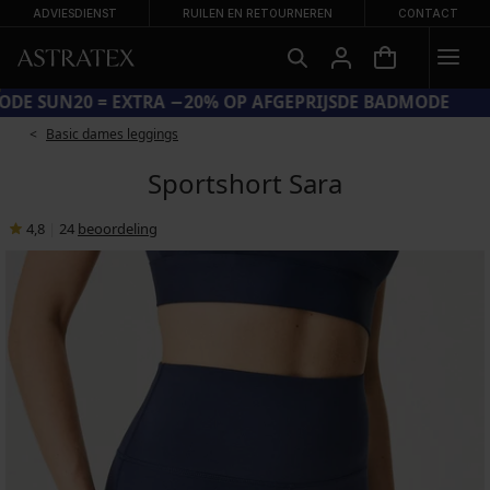
ADVIESDIENST
RUILEN EN RETOURNEREN
CONTACT
CODE SUN20 = EXTRA −20% OP AFGEPRIJSDE BADMODE
Basic dames leggings
Sportshort Sara
4,8
|
24
beoordeling