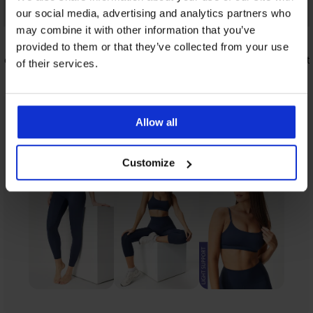
our social media, advertising and analytics partners who
Korting -30%
may combine it with other information that you’ve
4,9
3,5
provided to them or that they’ve collected from your use
ico
Hemdje ONLY Lea
Sport short
of their services.
14,69 €
19,99 €
20,99 €
Allow all
Uit dezelfde collectie
Tonen
Customize