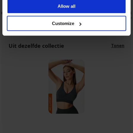
5
Allow all
e Life
Sport short ONLY Play Jaia
Sportbroek 
19,99 €
22,50 €
44,99
Customize
Uit dezelfde collectie
Tonen