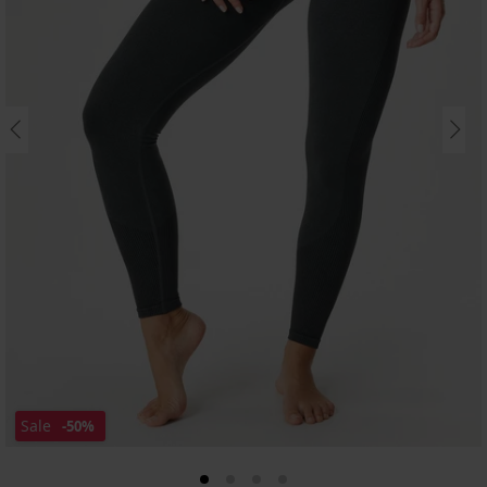
Sale
-50%