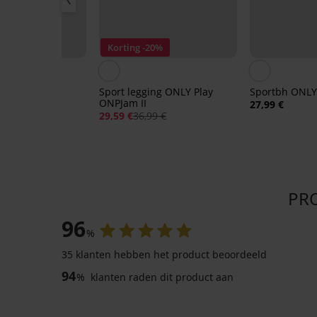
Korting -20%
ng ONLY Play
Sport legging ONLY Play
Sportbh ONLY
ONPJam II
27,99 €
29,59 €
36,99 €
PRO
96
%
35 klanten hebben het product beoordeeld
94
%
klanten raden dit product aan