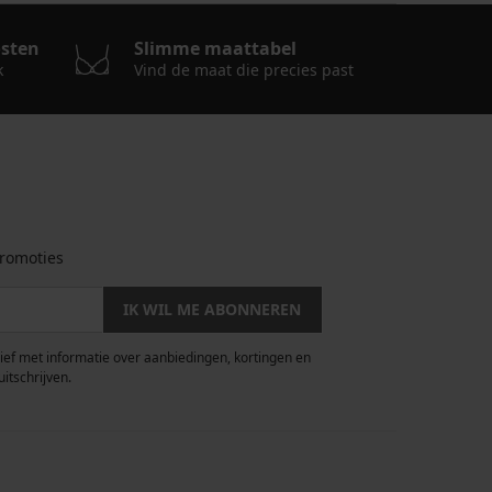
osten
Slimme maattabel
k
Vind de maat die precies past
romoties
IK WIL ME ABONNEREN
rief met informatie over aanbiedingen, kortingen en
uitschrijven.