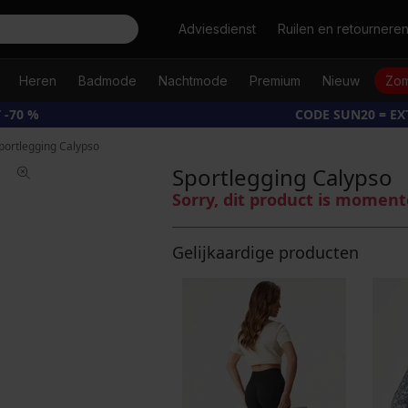
Zoeken
Adviesdienst
Ruilen en retournere
Heren
Badmode
Nachtmode
Premium
Nieuw
Zom
 -70 %
CODE SUN20 = E
portlegging Calypso
Sportlegging Calypso
Sorry, dit product is moment
Gelijkaardige producten