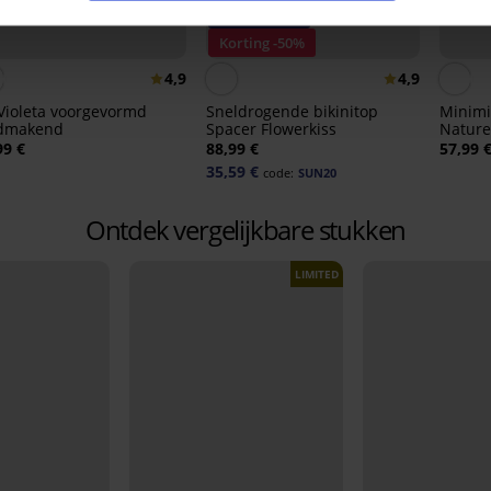
-20% SUN20
Korting -50%
4,9
4,9
Violeta voorgevormd
Sneldrogende bikinitop
Minimi
dmakend
Spacer Flowerkiss
Nature
99 €
88,99 €
57,99 
35,59 €
code:
SUN20
Ontdek vergelijkbare stukken
LIMITED