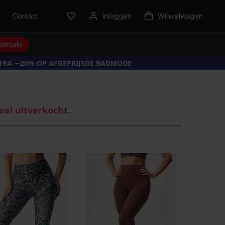
n
Contact
Inloggen
Winkelwagen
ersale
XTRA −20% OP AFGEPRIJSDE BADMODE
eel uitverkocht.