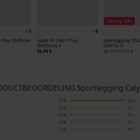
Korting -30%
5
5
 Play ONPFrion
Sport bh ONLY Play
Sportlegging ONL
ONPDaisy II
ONPTie II
26,99 €
25,19 €
35,99 €
DUCTBEOORDELING Sportlegging Cal
5
32x
4
1x
3
1x
2
1x
1
0x