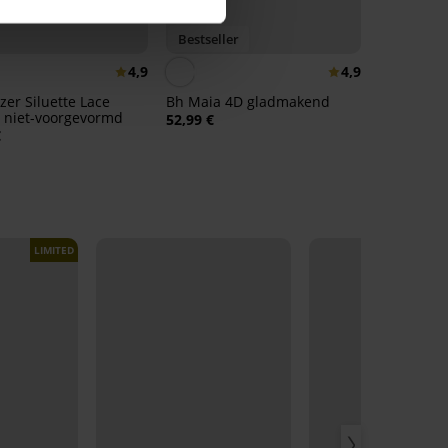
Bestseller
4,9
4,9
zer Siluette Lace
Bh Maia 4D gladmakend
 niet-voorgevormd
52,99 €
€
LIMITED