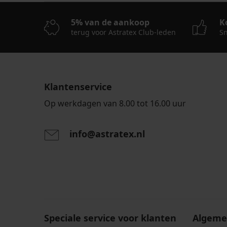
5% van de aankoop
K
terug voor Astratex Club-leden
Sn
Klantenservice
Op werkdagen van 8.00 tot 16.00 uur
info@astratex.nl
Door het invoeren van je e-mailadres ga je akkoord
persoonsgegevens in overeenstemming met de voo
persoonsgegevens
.
Speciale service voor klanten
Algeme