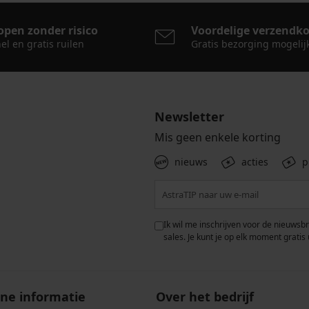
open zonder risico
Voordelige verzendk
el en gratis ruilen
Gratis bezorging mogelij
Newsletter
Mis geen enkele korting
nieuws
acties
p
 met de verwerking van
Ik wil me inschrijven voor de nieuwsb
rwaarden voor de
bescherming van
sales. Je kunt je op elk moment gratis 
ne informatie
Over het bedrijf