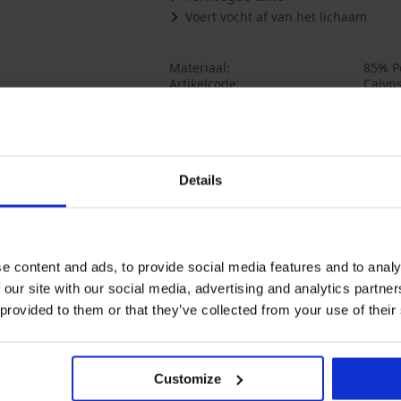
Voert vocht af van het lichaam
Materiaal
85% Po
Artikelcode
Calyp
Meer tonen
Misschien vindt u dit ook leuk
Details
LIMITED
e content and ads, to provide social media features and to analy
 our site with our social media, advertising and analytics partn
 provided to them or that they’ve collected from your use of their
Customize