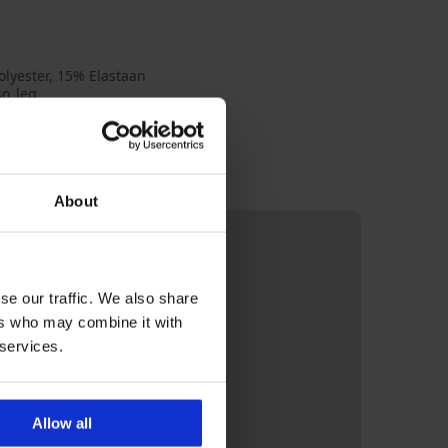
lyester, 15% Elastaan
so_leg
About
se our traffic. We also share
ers who may combine it with
 services.
Allow all