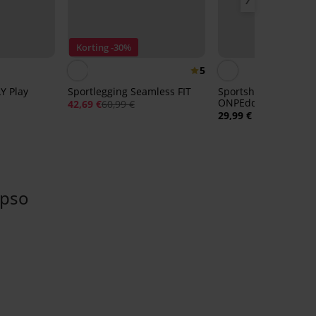
Korting -30%
5
Y Play
Sportlegging Seamless FIT
Sportshort ONLY Pla
ONPEdda
42,69 €
60,99 €
29,99 €
ypso