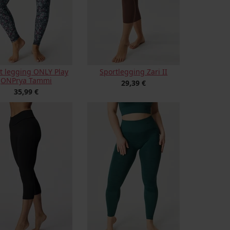
t legging ONLY Play
Sportlegging Zari II
ONPrya Tammi
29,39 €
35,99 €