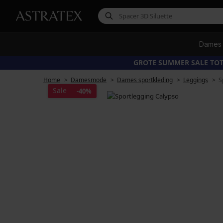
Dames
GROTE SUMMER SALE TOT
Home
Damesmode
Dames sportkleding
Leggings
S
Sale
-40%