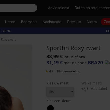
Zoeken
Adviesdienst
Ruilen en retournere
Heren
Badmode
Nachtmode
Premium
Nieuw
Zom
 -70 %
CO
 Roxy zwart
Sportbh Roxy zwart
38,99 €
inclusief btw
31,19 €
BRA20
met de code
4,7
|
184
beoordeling
Kies uw maat
Welke maat?
Maattabel
Kies een kleur: