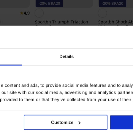
-20% BRA20
-20% BRA20
4,9
II
Sportbh Triumph Triaction
Sportbh Shock A
Cardio Flow
Ultimate Run De
70,99 €
76,99 €
RA20
56,79 €
61,59 €
code:
BRA20
code:
BRA2
Ontdek vergelijkbare stukken
Details
LIMITED
e content and ads, to provide social media features and to analy
 our site with our social media, advertising and analytics partn
 provided to them or that they’ve collected from your use of their
Customize