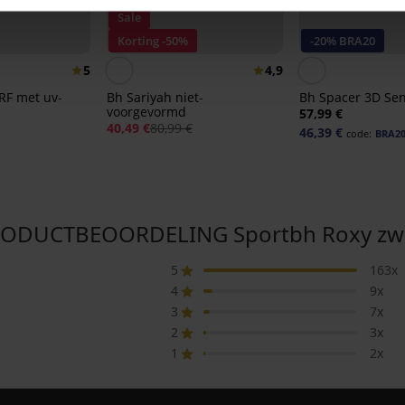
Sale
Korting -50%
-20% BRA20
5
4,9
RF met uv-
Bh Sariyah niet-
Bh Spacer 3D Sen
voorgevormd
57,99 €
40,49 €
80,99 €
46,39 €
code:
BRA2
ODUCTBEOORDELING Sportbh Roxy zw
5
163x
4
9x
3
7x
2
3x
1
2x