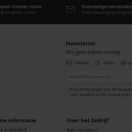
open zonder risico
Voordelige verzendk
el en gratis ruilen
Gratis bezorging mogelij
Newsletter
Mis geen enkele korting
nieuws
acties
p
 met de verwerking van
Ik wil me inschrijven voor de nieuwsb
rwaarden voor de
bescherming van
sales. Je kunt je op elk moment gratis 
ne informatie
Over het bedrijf
g en betaling
Over Astratex.nl