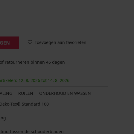
Toevoegen aan favorieten
AGEN
 of retourneren binnen 45 dagen
artikelen:
12. 8.
2026
tot
14. 8.
2026
ALING
RUILEN
ONDERHOUD EN WASSEN
at Oeko-Tex® Standard 100
ing
iting tussen de schouderbladen