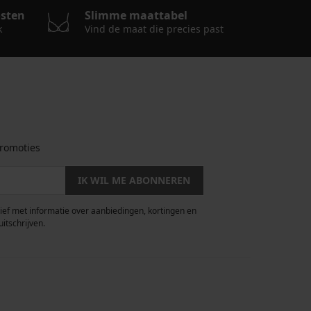
osten
Slimme maattabel
k
Vind de maat die precies past
romoties
IK WIL ME ABONNEREN
rief met informatie over aanbiedingen, kortingen en
uitschrijven.