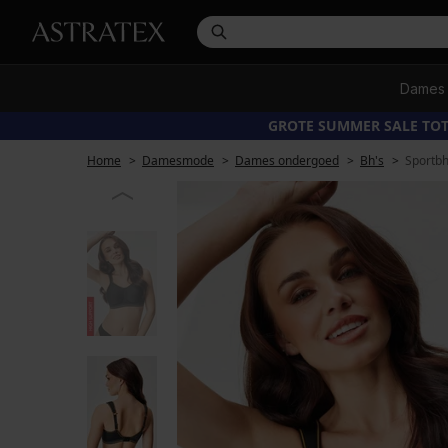
Dames
GROTE SUMMER SALE TOT
Home
Damesmode
Dames ondergoed
Bh's
Sportbh