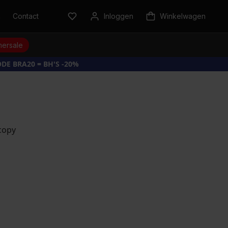
n
Contact
Inloggen
Winkelwagen
ersale
DE BRA20 = BH'S -20%