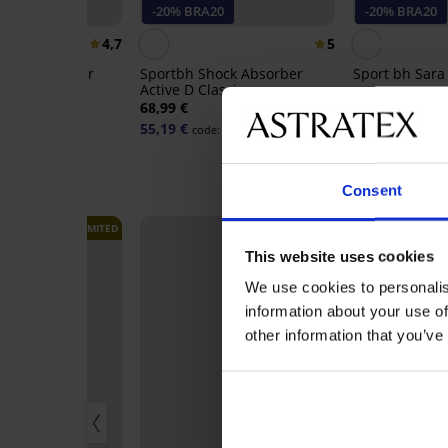
20
-20% BRA20
-20% BRA20
4,7
5
hock Absorber
Sportbh Shock Absorber
Sport bh Sara 
Run
Active D Classic
36,99 €
68,99 €
29,59 €
code:
B
55,19 €
e:
BRA20
code:
BRA20
Consent
LIMITED
NEW
This website uses cookies
We use cookies to personalis
information about your use of
other information that you’ve